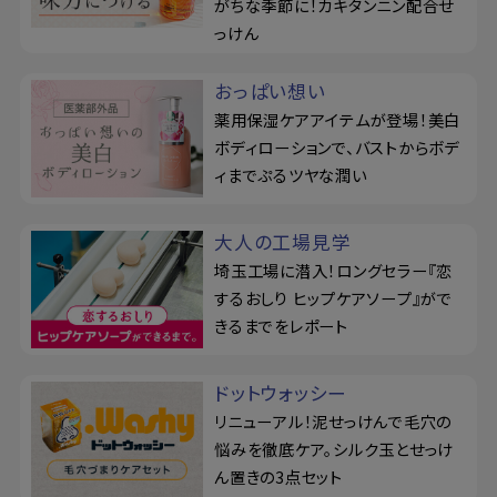
がちな季節に！カキタンニン配合せ
っけん
おっぱい想い
薬用保湿ケアアイテムが登場！美白
ボディローションで、バストからボデ
ィまでぷるツヤな潤い
大人の工場見学
埼玉工場に潜入！ロングセラー『恋
するおしり ヒップケアソープ』がで
きるまでをレポート
ドットウォッシー
リニューアル！泥せっけんで毛穴の
悩みを徹底ケア。シルク玉とせっけ
ん置きの3点セット