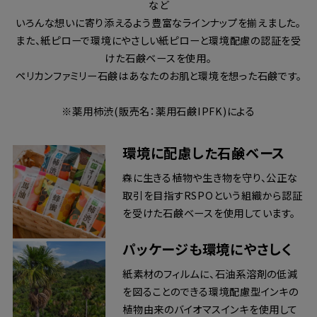
など
いろんな想いに寄り添えるよう豊富なラインナップを揃えました。
また、紙ピローで環境にやさしい紙ピローと環境配慮の認証を受
けた石鹸ベースを使用。
ペリカンファミリー石鹸はあなたのお肌と環境を想った石鹸です。
※薬用柿渋(販売名：薬用石鹸IPFK)による
環境に配慮した石鹸ベース
森に生きる植物や生き物を守り、公正な
取引を目指すRSPOという組織から認証
を受けた石鹸ベースを使用しています。
パッケージも環境にやさしく
紙素材のフィルムに、石油系溶剤の低減
を図ることのできる環境配慮型インキの
植物由来のバイオマスインキを使用して