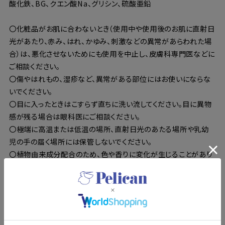
酸化鉄、BG、クエン酸Na、グリシン、硫酸亜鉛
〇化粧品がお肌に合わないとき（使用中や使用後のお肌に直射日
光があたり、赤み、はれ、かゆみ、刺激などの異常があらわれた場
合）は、悪化させないためにも使用を中止し、皮膚科専門医などに
ご相談ください。
〇傷やはれもの、湿疹など、異常がある部位にはお使いにならな
いでください。
〇目に入ったときはこすらず直ちに洗い流してください。目に異物
感が残る場合は眼科医にご相談ください。
〇極端に高温または低温の場所、直射日光のあたる場所や乳幼
児の手の届く場所には保管しないでください。
〇植物由来成分配合のため、色や香りに変化が生じることがあり
ますが、品質には問題ありません。
〇使用後はよく水気をきり、乾燥した状態で保管をしてください。
〇本品は食べられません。