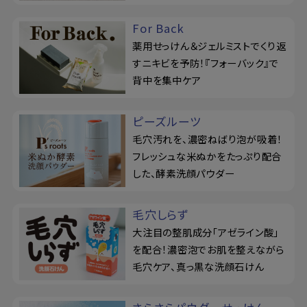
For Back
薬用せっけん＆ジェルミストでくり返
すニキビを予防！『フォーバック』で
背中を集中ケア
ピーズルーツ
毛穴汚れを、濃密ねばり泡が吸着！
フレッシュな米ぬかをたっぷり配合
した、酵素洗顔パウダー
毛穴しらず
大注目の整肌成分「アゼライン酸」
を配合！濃密泡でお肌を整えながら
毛穴ケア、真っ黒な洗顔石けん