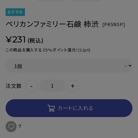
ペリカンファミリー石鹸 柿渋
[
PKSNSP]
¥231
(税込)
この商品を購入すると5%ポイント還元！
(11pt)
-
+
注文数
カートに入れる
7