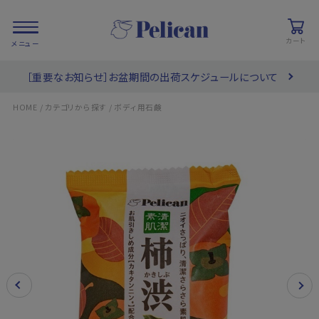
カート
［重要なお知らせ］お盆期間の出荷スケジュールについて
会員登録/
お気に入り
カート
ログイン
/
/
HOME
カテゴリから探す
ボディ用石鹸
検索
PRODUCTS
/ 商品を探す
COLLECTIONS
/ ブランド一覧