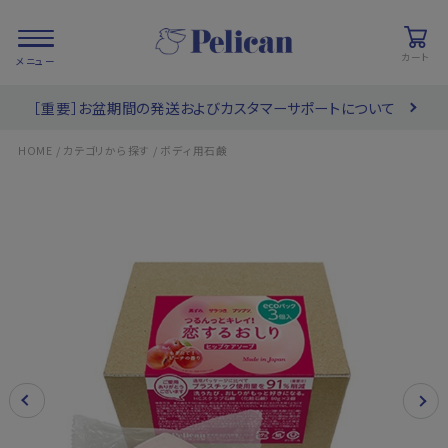
カート
［重要］お盆期間の発送およびカスタマーサポートについて
会員登録/
お気に入り
カート
ログイン
/
/
HOME
カテゴリから探す
ボディ用石鹸
検索
PRODUCTS
/ 商品を探す
COLLECTIONS
/ ブランド一覧