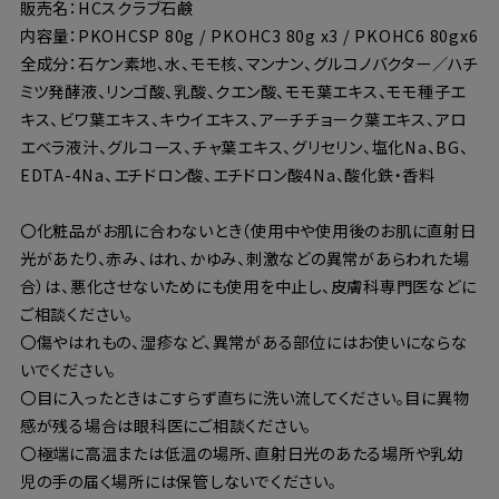
販売名：HCスクラブ石鹸
内容量：PKOHCSP 80g / PKOHC3 80g x3 / PKOHC6 80gx6
全成分：石ケン素地、水、モモ核、マンナン、グルコノバクター／ハチ
ミツ発酵液、リンゴ酸、乳酸、クエン酸、モモ葉エキス、モモ種子エ
キス、ビワ葉エキス、キウイエキス、アーチチョーク葉エキス、アロ
エベラ液汁、グルコース、チャ葉エキス、グリセリン、塩化Na、BG、
EDTA-4Na、エチドロン酸、エチドロン酸4Na、酸化鉄・香料
〇化粧品がお肌に合わないとき（使用中や使用後のお肌に直射日
光があたり、赤み、はれ、かゆみ、刺激などの異常があらわれた場
合）は、悪化させないためにも使用を中止し、皮膚科専門医などに
ご相談ください。
〇傷やはれもの、湿疹など、異常がある部位にはお使いにならな
いでください。
〇目に入ったときはこすらず直ちに洗い流してください。目に異物
感が残る場合は眼科医にご相談ください。
〇極端に高温または低温の場所、直射日光のあたる場所や乳幼
児の手の届く場所には保管しないでください。