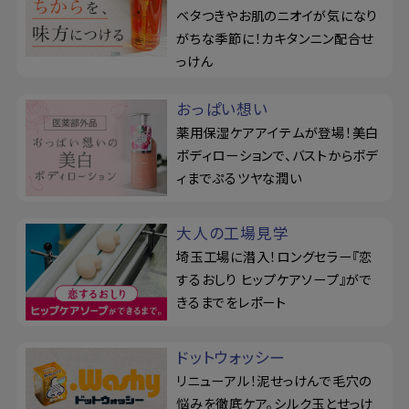
ベタつきやお肌のニオイが気になり
がちな季節に！カキタンニン配合せ
っけん
おっぱい想い
薬用保湿ケアアイテムが登場！美白
ボディローションで、バストからボデ
ィまでぷるツヤな潤い
大人の工場見学
埼玉工場に潜入！ロングセラー『恋
するおしり ヒップケアソープ』がで
きるまでをレポート
ドットウォッシー
リニューアル！泥せっけんで毛穴の
悩みを徹底ケア。シルク玉とせっけ