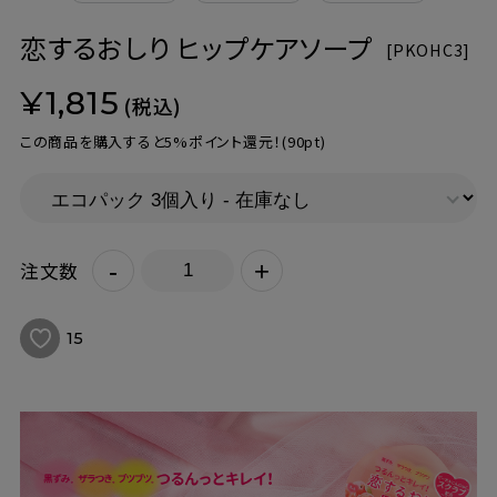
恋するおしり ヒップケアソープ
[
PKOHC3]
¥1,815
(税込)
この商品を購入すると5%ポイント還元！
(90pt)
-
+
注文数
15