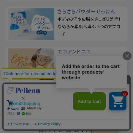
さらさらパウダーせっけん
ボディの汗や皮脂をさっぱり洗浄！
なめらか素肌へ導く、5つのアプロ
ーチ
エコアンドニコ
100人のユーザーの意見を取り入れ
て開発！メイクも落とせる、洗顔せっ
けん＆洗顔ブラシ
CATEGORY