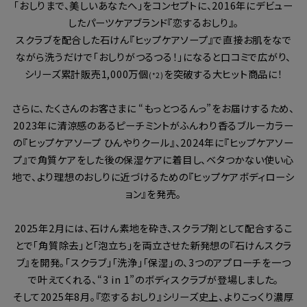
「おしりまで、美しいあなたへ」をコンセプトに、2016年にデビュー
したパーツケアブランド『恋するおしり』。
スクラブを配合した石けん『ヒップケアソープ』で直接お肌をなで
ながら洗うだけで「おしりがつるつる！」になると口コミで広がり、
シリーズ累計販売1,000万個
を突破する大ヒット商品に！
(*2)
さらに、たくさんのお客さまに “もっとつるんっ”をお届けするため、
2023年に清涼感のあるピーチミントがふんわり香るブルーカラー
の『ヒップケアソープ ひんやりクール』、2024年に『ヒップケアソー
プ』で角質ケアをした後の保湿ケアに着目し、ベタつかない使い心
地で、より理想のおしりに近づけるための『ヒップケアボディローシ
ョン』を発売。
2025年2月には、石けん素地を砕き、スクラブ剤として配合するこ
とで「角質除去」と「泡立ち」を両立させた新発想の『石けんスクラ
ブ』を開発。「スクラブ」「洗浄」「保湿」の、3つのアプローチを一つ
で叶えてくれる、“3 in 1”のボディスクラブが登場しました。
そして2025年8月。『恋するおしり』シリーズ史上、よりこっくり濃厚