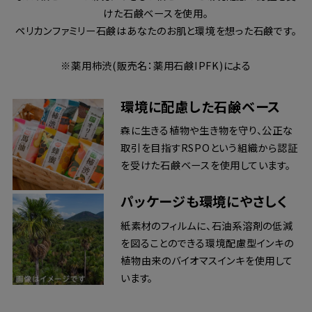
けた石鹸ベースを使用。
ペリカンファミリー石鹸はあなたのお肌と環境を想った石鹸です。
※薬用柿渋(販売名：薬用石鹸IPFK)による
環境に配慮した石鹸ベース
森に生きる植物や生き物を守り、公正な
取引を目指すRSPOという組織から認証
を受けた石鹸ベースを使用しています。
パッケージも環境にやさしく
紙素材のフィルムに、石油系溶剤の低減
を図ることのできる環境配慮型インキの
植物由来のバイオマスインキを使用して
います。