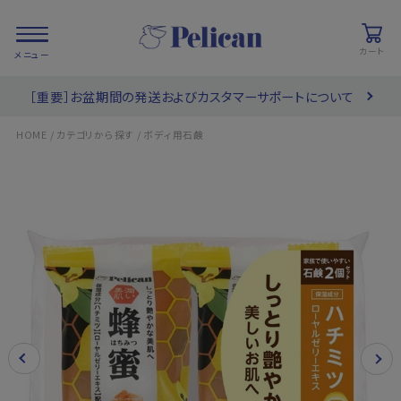
カート
［重要］お盆期間の発送およびカスタマーサポートについて
会員登録/
お気に入り
カート
ログイン
/
/
HOME
カテゴリから探す
ボディ用石鹸
検索
PRODUCTS
/ 商品を探す
COLLECTIONS
/ ブランド一覧