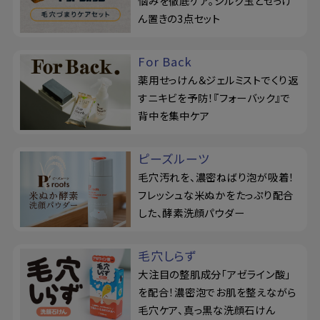
悩みを徹底ケア。シルク玉とせっけ
ん置きの3点セット
For Back
薬用せっけん＆ジェルミストでくり返
すニキビを予防！『フォーバック』で
背中を集中ケア
ピーズルーツ
毛穴汚れを、濃密ねばり泡が吸着！
フレッシュな米ぬかをたっぷり配合
した、酵素洗顔パウダー
毛穴しらず
大注目の整肌成分「アゼライン酸」
を配合！濃密泡でお肌を整えながら
毛穴ケア、真っ黒な洗顔石けん