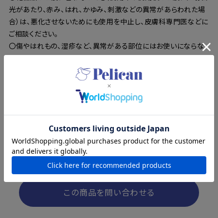
光があたり、赤み、はれ、かゆみ、刺激などの異常があらわれた場
合）は、悪化させないためにも使用を中止し、皮膚科専門医などに
ご相談ください。
〇傷やはれもの、湿疹など、異常がある部位にはお使いにならな
いでください。
〇目に入ったときはこすらず直ちに洗い流してください。目に異物
感が残る場合は眼科医にご相談ください。
〇極端に高温または低温の場所、直射日光のあたる場所や乳幼
児の手の届く場所には保管しないでください。
〇植物由来成分配合のため、色や香りに変化が生じることがあり
ますが、品質には問題ありません。
〇使用後はよく水気をきり、乾燥した状態で保管をしてください。
〇本品は食べられません。
この商品を問い合わせる