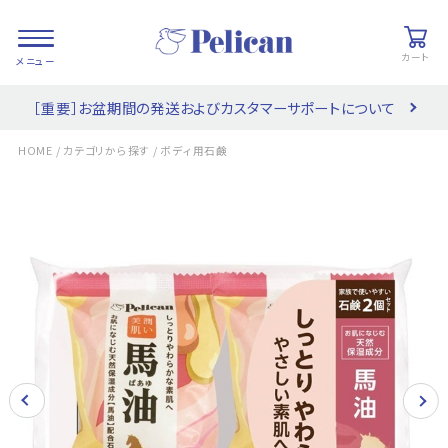
カート
［重要］お盆期間の発送およびカスタマーサポートについて
会員登録/
お気に入り
カート
ログイン
/
/
HOME
カテゴリから探す
ボディ用石鹸
検索
PRODUCTS
/ 商品を探す
COLLECTIONS
/ ブランド一覧