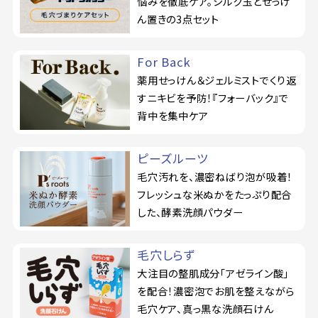
悩みを徹底ケア。シルク玉とせっけ
ん置きの3点セット
For Back
薬用せっけん＆ジェルミストでくり返
すニキビを予防！『フォーバック』で
背中を集中ケア
ピーズルーツ
毛穴汚れを、濃密ねばり泡が吸着！
フレッシュな米ぬかをたっぷり配合
した、酵素洗顔パウダー
毛穴しらず
大注目の整肌成分「アゼライン酸」
を配合！濃密泡でお肌を整えながら
毛穴ケア、真っ黒な洗顔石けん