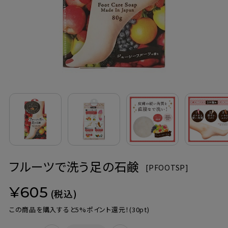
定期購入
お問い合わせ
ペリカン石鹸について
ご利用案内
よくあるご質問
フルーツで洗う足の石鹸
会員登録でお得
[
PFOOTSP]
¥605
NEWS一覧
(税込)
この商品を購入すると5%ポイント還元！
(30pt)
利用規約