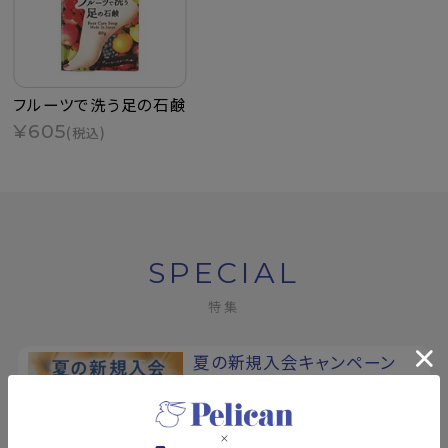
フルーツで洗う足の石鹸
¥605
(税込)
SPECIAL
特集
夏の新規入会キャンペーン
8/17まで！夏の素肌を、もっと好き
になる。新規会員登録で500ポイン
トプレゼント