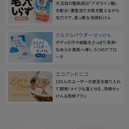
大注目の整肌成分「アゼライン酸」
を配合！濃密泡でお肌を整えながら
毛穴ケア、真っ黒な洗顔石けん
さらさらパウダーせっけん
ボディの汗や皮脂をさっぱり洗浄！
なめらか素肌へ導く、5つのアプロ
ーチ
エコアンドニコ
100人のユーザーの意見を取り入れ
て開発！メイクも落とせる、洗顔せっ
けん＆洗顔ブラシ