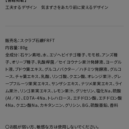
工夫するデザイン 気まずさをあたり前に変えるデザイン
販売名：スクラブ石鹸FRFT
内容量：80g
全成分：石ケン素地、水、エゾヘビイチゴ種子、モモ核、アンズ種
子、オリーブ種子、乳酸桿菌／セイヨウナシ果汁発酵液、ヨーグル
ト液、ブドウ葉エキス、グルコノバクター／ハチミツ発酵液、グルコ
ース、チャ葉エキス、乳酸、リンゴ酸、クエン酸、オレンジ果汁、グレ
ープフルーツ果実エキス、サンザシエキス、ナツメ果実エキス、ライ
ム果汁、リンゴ果実エキス、レモン果汁、グリセリン、塩化Na、硫酸
(AI／K）、EDTA-4Na、トレハロース、エチドロン酸、エチドロン酸
4Na、クエン酸Na、カキタンニン、グリシン、BG、硫酸亜鉛、香料
〇お肌が弱い方、敏感な方は使用しないでください。