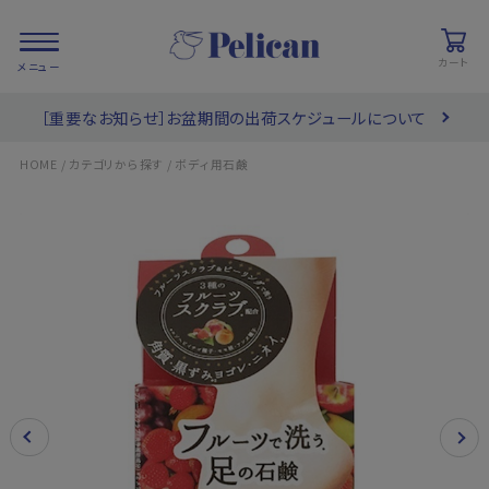
カート
［重要なお知らせ］お盆期間の出荷スケジュールについて
会員登録/
お気に入り
カート
ログイン
/
/
HOME
カテゴリから探す
ボディ用石鹸
検索
PRODUCTS
/ 商品を探す
COLLECTIONS
/ ブランド一覧