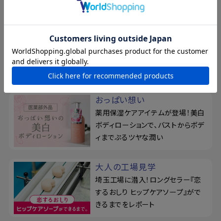
柿渋のちからを、味方につけ
る
ベタつきやお肌のニオイが気になり
がちな季節に！カキタンニン配合せ
っけん
おっぱい想い
薬用保湿ケアアイテムが登場！美白
ボディローションで、バストからボデ
ィまでぷるツヤな潤い
大人の工場見学
埼玉工場に潜入！ロングセラー『恋
するおしり ヒップケアソープ』がで
きるまでをレポート