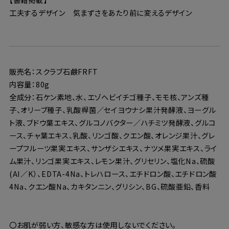
工夫するデザイン 気まずさをあたり前に変えるデザイン
販売名：スクラブ石鹸FRFT
内容量：80g
全成分：石ケン素地、水、エゾヘビイチゴ種子、モモ核、アンズ種
子、オリーブ種子、乳酸桿菌／セイヨウナシ果汁発酵液、ヨーグル
ト液、ブドウ葉エキス、グルコノバクター／ハチミツ発酵液、グルコ
ース、チャ葉エキス、乳酸、リンゴ酸、クエン酸、オレンジ果汁、グレ
ープフルーツ果実エキス、サンザシエキス、ナツメ果実エキス、ライ
ム果汁、リンゴ果実エキス、レモン果汁、グリセリン、塩化Na、硫酸
(AI／K）、EDTA-4Na、トレハロース、エチドロン酸、エチドロン酸
4Na、クエン酸Na、カキタンニン、グリシン、BG、硫酸亜鉛、香料
〇お肌が弱い方、敏感な方は使用しないでください。