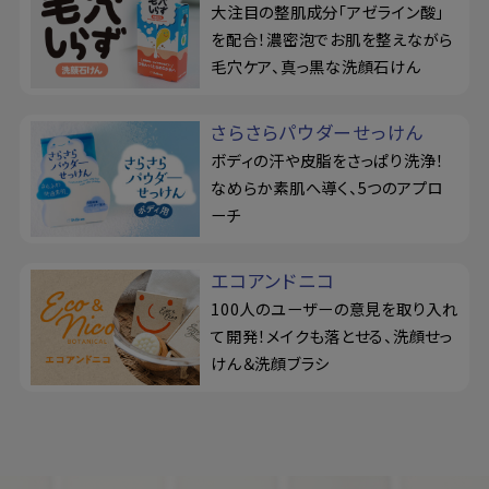
大注目の整肌成分「アゼライン酸」
を配合！濃密泡でお肌を整えながら
毛穴ケア、真っ黒な洗顔石けん
さらさらパウダーせっけん
ボディの汗や皮脂をさっぱり洗浄！
なめらか素肌へ導く、5つのアプロ
ーチ
エコアンドニコ
100人のユーザーの意見を取り入れ
て開発！メイクも落とせる、洗顔せっ
けん＆洗顔ブラシ