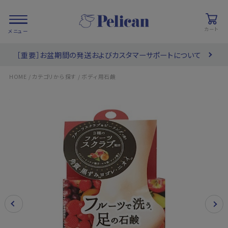
カート
［重要］お盆期間の発送およびカスタマーサポートについて
会員登録/
お気に入り
カート
ログイン
/
/
HOME
カテゴリから探す
ボディ用石鹸
検索
PRODUCTS
/ 商品を探す
COLLECTIONS
/ ブランド一覧