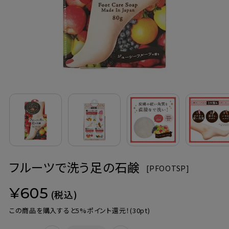
定期購入
お問い合わせ
ペリカン石鹸について
ご利用案内
よくあるご質問
フルーツで洗う足の石鹸
会員登録でお得
[
PFOOTSP]
¥605
NEWS一覧
(税込)
この商品を購入すると5%ポイント還元！
(30pt)
利用規約