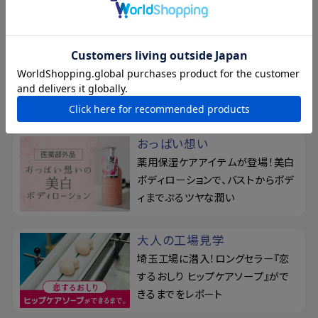
柿渋のちからを、味方につけ
る
ベタつきやお肌のニオイが気になり
がちな季節に！カキタンニン配合せ
っけん
おっぱい想い
薬用保湿ケアアイテムが登場！美白
ボディローションで、バストからボデ
ィまでぷるツヤな潤い
大人の工場見学
埼玉工場に潜入！ロングセラー『恋
するおしり ヒップケアソープ』がで
きるまでをレポート