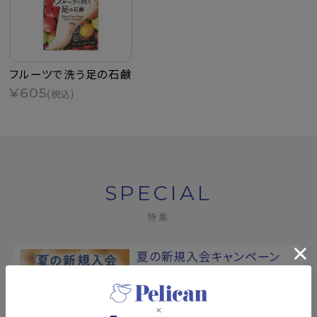
フルーツで洗う足の石鹸
¥605
(税込)
SPECIAL
特集
夏の新規入会キャンペーン
8/17まで！夏の素肌を、もっと好き
になる。新規会員登録で500ポイン
トプレゼント