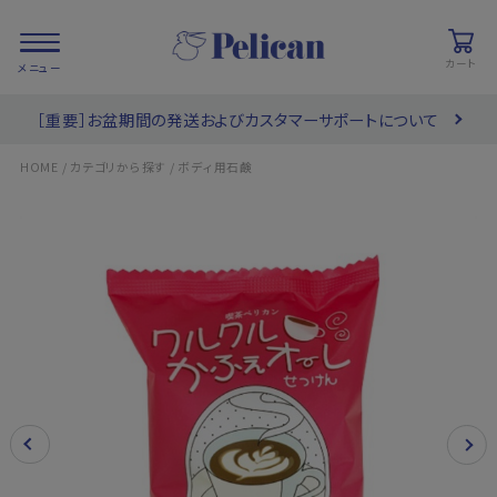
カート
［重要］お盆期間の発送およびカスタマーサポートについて
会員登録/
お気に入り
カート
ログイン
/
/
HOME
カテゴリから探す
ボディ用石鹸
検索
PRODUCTS
/ 商品を探す
COLLECTIONS
/ ブランド一覧