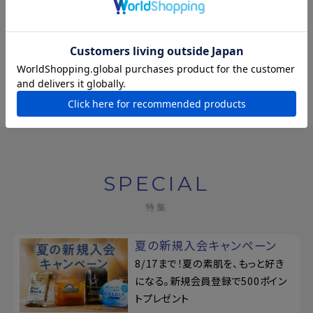
喫茶ペリカン
¥198
(税込)
SPECIAL
特集
夏の新規入会キャンペーン
8/17まで！夏の素肌を、もっと好き
になる。新規会員登録で500ポイン
トプレゼント