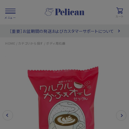
カート
［重要］お盆期間の発送およびカスタマーサポートについて
会員登録/
お気に入り
カート
ログイン
/
/
HOME
カテゴリから探す
ボディ用石鹸
検索
PRODUCTS
/ 商品を探す
COLLECTIONS
/ ブランド一覧