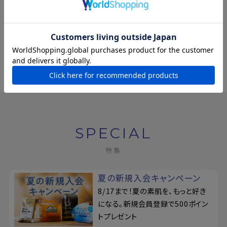
喫茶ペリカン
¥198
(税込)
SPECIAL
特集
夏の新規入会キャンペーン
8/17まで！夏の素肌を、もっと好き
になる。新規会員登録で500ポイン
トプレゼント