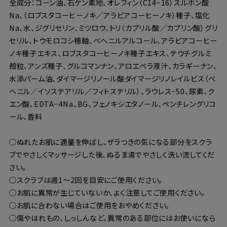
全成分：コーン油、石ケン素地、オレフィン（C14−16）スルホン酸
Na、（ロブスタコーヒーノキ／アラビアコーヒーノキ）種子、塩化
Na、水、ジグリセリン、ミツロウ、トリ（カプリル酸／カプリン酸）グリ
セリル、トウモロコシ穂軸、ベヘニルアルコール、アラビアコーヒー
ノキ種子エキス、ロブスタコーヒーノキ種子エキス、テウチグルミ
殻粒、アンズ種子、グルコマンナン、アロエベラ液汁、カラギーナン、
水添パーム油、ダイマージリノール酸ダイマージリノレイルビス（ベ
ヘニル／イソステアリル／フィトステリル）、ラウレス−50、尿素、ク
エン酸、EDTA−4Na、BG、フェノキシエタノール、ペンチレングリコ
ール、香料
○ぬれたお肌に適量を伸ばし、ザラつきの気になる部分をスクラ
ブでやさしくマッサージした後、ぬるま湯でやさしく洗い流してくだ
さい。
○スクラブは週1〜2回を目安にご使用ください。
○お肌に異常が生じていないか、よく注意してご使用ください。
○お肌に合わない場合はご使用をおやめください。
○傷やはれもの、しっしんなど、異常のある部位にはお使いになら