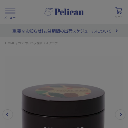
カート
［重要なお知らせ］お盆期間の出荷スケジュールについて
会員登録/
お気に入り
カート
ログイン
/
/
HOME
カテゴリから探す
スクラブ
検索
PRODUCTS
/ 商品を探す
COLLECTIONS
/ ブランド一覧