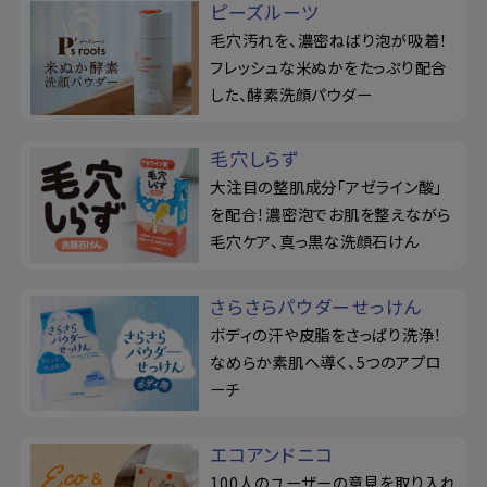
ピーズルーツ
毛穴汚れを、濃密ねばり泡が吸着！
フレッシュな米ぬかをたっぷり配合
した、酵素洗顔パウダー
毛穴しらず
大注目の整肌成分「アゼライン酸」
を配合！濃密泡でお肌を整えながら
毛穴ケア、真っ黒な洗顔石けん
さらさらパウダーせっけん
ボディの汗や皮脂をさっぱり洗浄！
なめらか素肌へ導く、5つのアプロ
ーチ
エコアンドニコ
100人のユーザーの意見を取り入れ