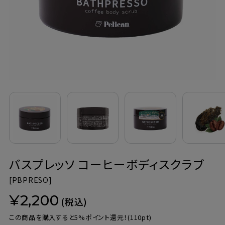
定期購入
お問い合わせ
ペリカン石鹸について
ご利用案内
よくあるご質問
バスプレッソ コーヒーボディスクラブ
会員登録でお得
[
PBPRESO]
NEWS一覧
¥2,200
(税込)
利用規約
この商品を購入すると5%ポイント還元！
(110pt)