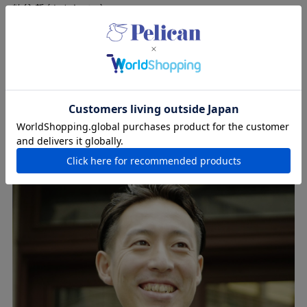
粕谷 哲（かすや てつ）
株式会社Philocoffea（フィロコフィア） 代表取締役
2016年6月、World Brewers Cup 2016 にてアジア人初の世界
制覇を達成。
現在、世界各地でセミナーやワークショップを行い、精力的に次世
代のバリスタ育成や一般消費者に向けてコーヒーの魅力を発信し
ている。