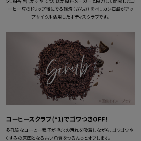
タ、粕谷 哲（かすや てつ）氏が原料メーカーと協力して開発したコ
ーヒー豆のドリップ後にでる残渣（ざんさ）をペリカン石鹸がアッ
プサイクル活用したボディスクラブです。
コーヒースクラブ(*1)でゴワつきOFF！
多孔質なコーヒー種子が毛穴の汚れを吸着しながら、ゴワゴワや
くすみの原因となる古い角質をつるんっとオフします。