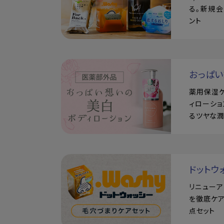
る。新規会
ント
おっぱ
薬用保湿
ィローショ
るツヤな
ドットウ
リニュー
を徹底ケア
点セット