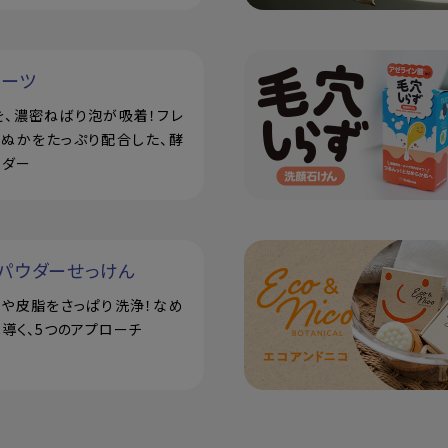
ルーツ
を、濃密ねばり泡が吸着！フレ
米ぬかをたっぷり配合した、酵
ウダー
パウダーせっけん
汗や皮脂をさっぱり洗浄！なめ
導く、5つのアプローチ