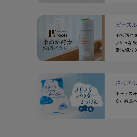
ピーズ
毛穴汚れ
ッシュな
素洗顔パ
さらさら
ボディの
らか素肌へ