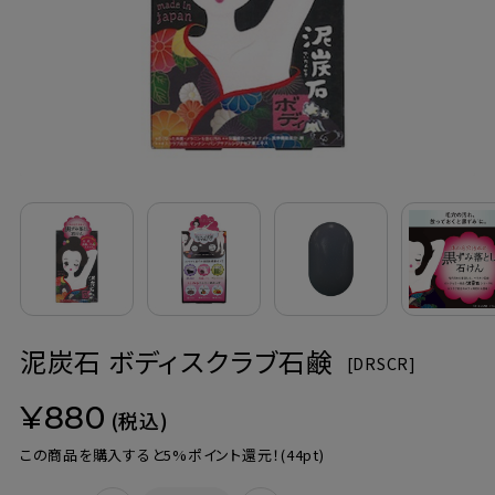
定期購入
お問い合わせ
ペリカン石鹸について
ご利用案内
よくあるご質問
泥炭石 ボディスクラブ石鹸
会員登録でお得
[
DRSCR]
¥880
NEWS一覧
(税込)
この商品を購入すると5%ポイント還元！
(44pt)
利用規約