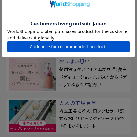
柿渋のちからを、味方につけ
る
ベタつきやお肌のニオイが気になり
がちな季節に！カキタンニン配合せ
っけん
おっぱい想い
薬用保湿ケアアイテムが登場！美白
ボディローションで、バストからボデ
ィまでぷるツヤな潤い
大人の工場見学
埼玉工場に潜入！ロングセラー『恋
するおしり ヒップケアソープ』がで
きるまでをレポート