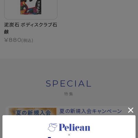
泥炭石 ボディスクラブ石
鹸
¥880
(税込)
SPECIAL
特集
夏の新規入会キャンペーン
8/17まで！夏の素肌を、もっと好き
になる。新規会員登録で500ポイン
トプレゼント