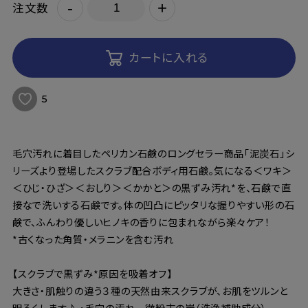
-
+
注文数
カートに入れる
5
毛穴汚れに着目したペリカン石鹸のロングセラー商品「泥炭石」シ
リーズより登場したスクラブ配合ボディ用石鹸。気になる＜ワキ＞
＜ひじ・ひざ＞＜おしり＞＜かかと＞の黒ずみ汚れ*を、石鹸で直
接なで洗いする石鹸です。体の凹凸にピッタリな握りやすい形の石
鹸で、ふんわり優しいヒノキの香りに包まれながら楽々ケア！
*古くなった角質・メラニンを含む汚れ
【スクラブで黒ずみ*原因を吸着オフ】
大きさ・肌触りの違う３種の天然由来スクラブが、お肌をツルンと
明るくします♪ ・毛穴の汚れ 微粉末の炭（洗浄補助成分）