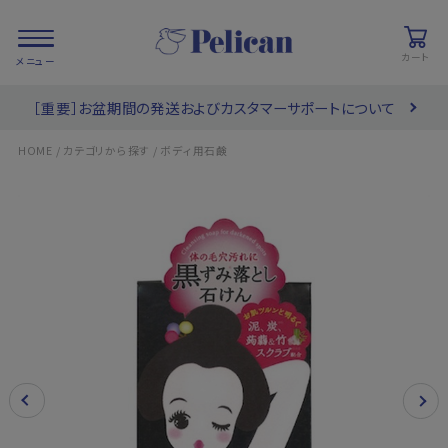
カート
［重要］お盆期間の発送およびカスタマーサポートについて
会員登録/
お気に入り
カート
ログイン
/
/
HOME
カテゴリから探す
ボディ用石鹸
検索
PRODUCTS
/ 商品を探す
COLLECTIONS
/ ブランド一覧