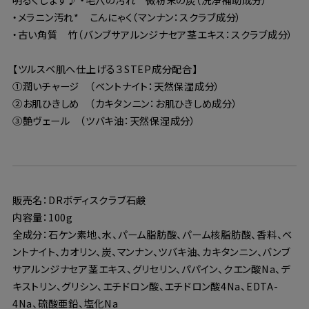
・メラニン汚れ* こんにゃく（マンナン：スクラブ成分）
・古い角質 竹（バンブサアルンジナセア茎エキス：スクラブ成分）
【ツルスベ肌へ仕上げる３STEP成分配合】
①潤いチャージ （ベントナイト：天然保湿成分）
②お肌ひきしめ （カキタンニン：お肌ひきしめ成分）
③艶ヴェール （ツバキ油：天然保湿成分）
販売名：DRボディスクラブ石鹸
内容量：100g
全成分：石ケン素地、水、パーム脂肪酸、パーム核脂肪酸、香料、ベ
ントナイト、カオリン、炭、マンナン、ツバキ油、カキタンニン、バンブ
サアルンジナセア茎エキス、グリセリン、パパイン、クエン酸Na、デ
キストリン、グリシン、エチドロン酸、エチドロン酸4Na、EDTA-
4Na、硫酸亜鉛、塩化Na