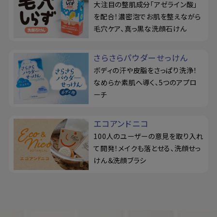
大注目の整肌成分「アゼライン酸」
を配合！濃密泡でお肌を整えながら
毛穴ケア、真っ黒な洗顔石けん
さらさらパウダーせっけん
ボディの汗や皮脂をさっぱり洗浄！
なめらか素肌へ導く、5つのアプロ
ーチ
エコアンドニコ
100人のユーザーの意見を取り入れ
て開発！メイクも落とせる、洗顔せっ
けん＆洗顔ブラシ