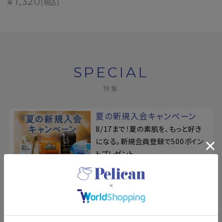
¥1,320
(税込)
SPECIAL
特集
夏の新規入会キャンペーン
8/17まで！夏の素肌を、もっと好き
になる。新規会員登録で500ポイン
トプレゼント
柿渋のちからを、味方につけ
る
ベタつきやお肌のニオイが気になり
がちな季節に！カキタンニン配合せ