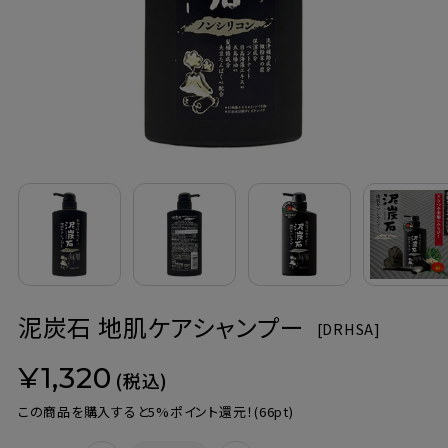
定期購入
お問い合わせ
ペリカン石鹸について
ご利用案内
よくあるご質問
泥炭石 地肌ケアシャンプー
会員登録でお得
[
DRHSA]
¥1,320
NEWS一覧
(税込)
この商品を購入すると5%ポイント還元！
(66pt)
利用規約