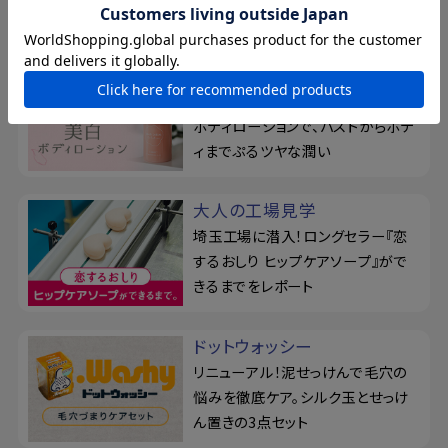
っけん
おっぱい想い
薬用保湿ケアアイテムが登場！美白
ボディローションで、バストからボデ
ィまでぷるツヤな潤い
大人の工場見学
埼玉工場に潜入！ロングセラー『恋
するおしり ヒップケアソープ』がで
きるまでをレポート
ドットウォッシー
リニューアル！泥せっけんで毛穴の
悩みを徹底ケア。シルク玉とせっけ
ん置きの3点セット