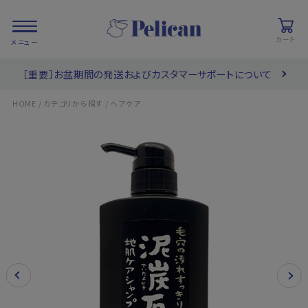
カート
［重要］お盆期間の発送およびカスタマーサポートについて
会員登録/
お気に入り
カート
ログイン
/
/
HOME
カテゴリから探す
ヘアケア
検索
PRODUCTS
/ 商品を探す
COLLECTIONS
/ ブランド一覧