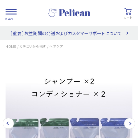
カート
［重要］お盆期間の発送およびカスタマーサポートについて
会員登録/
お気に入り
カート
ログイン
/
/
HOME
カテゴリから探す
ヘアケア
検索
PRODUCTS
/ 商品を探す
COLLECTIONS
/ ブランド一覧