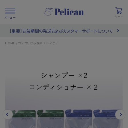
カート
［重要］お盆期間の発送およびカスタマーサポートについて
会員登録/
お気に入り
カート
ログイン
/
/
HOME
カテゴリから探す
ヘアケア
検索
PRODUCTS
/ 商品を探す
COLLECTIONS
/ ブランド一覧