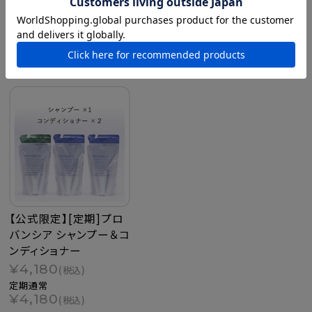
最近チェックした商品
【公式限定】[定期]プロ
バンシア シャンプー＆コ
ンディショナー
¥4,180
(税込)
定期通常
¥4,180
(税込)