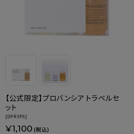
定期購入
お問い合わせ
ペリカン石鹸について
ご利用案内
よくあるご質問
【公式限定】プロバンシア トラベルセ
会員登録でお得
ット
NEWS一覧
[
DPR3PS]
¥1,100
利用規約
(税込)