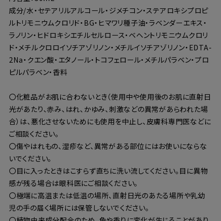
成分/水・セテアリルアルコール・ジメチコン・ステアロキシプロピ
ルトリモニウムクロリド・BG・ヒマワリ種子油・ラベンダーエキス・
ラノリン・ヒドロキシエチルセルロース・ベヘントリモニウムクロリ
ド・メチルクロロイソチアゾリノン・メチルイソチアゾリノン・EDTA-
2Na・クエン酸・エタノール・トコフェロール・メチルパラベン・プロ
ピルパラベン・香料
〇化粧品がお肌に合わないとき（使用中や使用後のお肌に直射日
光があたり、赤み、はれ、かゆみ、刺激などの異常があらわれた場
合）は、悪化させないためにも使用を中止し、皮膚科専門医などに
ご相談ください。
〇傷やはれもの、湿疹など、異常がある部位にはお使いにならな
いでください。
〇目に入ったときはこすらず直ちに洗い流してください。目に異物
感が残る場合は眼科医にご相談ください。
〇極端に高温または低温の場所、直射日光のあたる場所や乳幼
児の手の届く場所には保管しないでください。
〇植物由来成分配合のため、色や香りに変化が生じることがあり