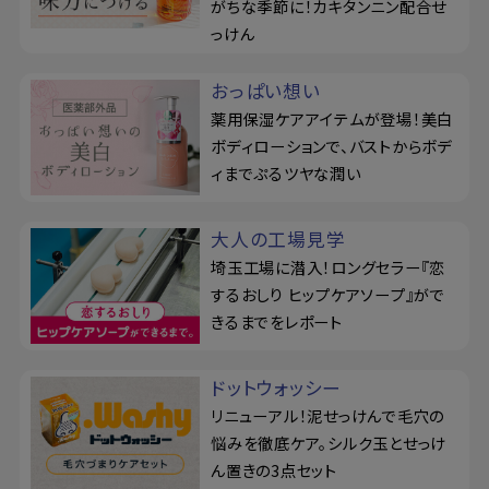
がちな季節に！カキタンニン配合せ
っけん
おっぱい想い
薬用保湿ケアアイテムが登場！美白
ボディローションで、バストからボデ
ィまでぷるツヤな潤い
大人の工場見学
埼玉工場に潜入！ロングセラー『恋
するおしり ヒップケアソープ』がで
きるまでをレポート
ドットウォッシー
リニューアル！泥せっけんで毛穴の
悩みを徹底ケア。シルク玉とせっけ
ん置きの3点セット