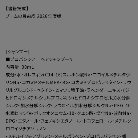
【書籍掲載】
ブームの最前線 2026年度版
[シャンプー]
■プロバンシア ヘアシャンプーN
内容量：30mL
成分/水・オレフィン(C14-16)スルホン酸Na・ココイルメチルタウ
リンNa・コカミドメチルMEA・BG・コカミドプロピルベタイン・ラウ
リルグルコシド・ベタイン・ヒマワリ種子油・ラベンダーエキス・(ジ
ヒドロキシメチルシリルプロポキシ)ヒドロキシプロピル加水分解
シルク・加水分解シルク・ラウロイル加水分解シルクNa・PEG-40
水添ヒマシ油・ポリクオタニウム-10・クエン酸・塩化Na・炭酸Na・
DPG・エタノール・フェノキシエタノール・トコフェロール・メチルク
ロロイソチアゾリノン
・メチルイソチアゾリノン・メチルパラベン・プロピルパラベン・香