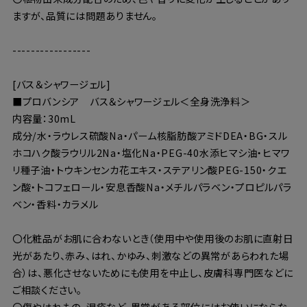
ますが、品質には問題ありません。
-----------------
[バス＆シャワージェル]
■プロバンシア バス＆シャワージェル＜全身洗浄料＞
内容量：30mL
成分/水・ラウレス硫酸Na・パーム核脂肪酸アミドDEA・BG・スル
ホコハク酸ラウリル2Na・塩化Na・PEG-40水添ヒマシ油・ヒマワ
リ種子油・トウキンセンカ花エキス・ステアリン酸PEG-150・クエ
ン酸・トコフェロール・安息香酸Na・メチルパラベン・プロピルパラ
ベン・香料・カラメル
〇化粧品がお肌に合わないとき（使用中や使用後のお肌に直射日
光があたり、赤み、はれ、かゆみ、刺激などの異常があらわれた場
合）は、悪化させないためにも使用を中止し、皮膚科専門医などに
ご相談ください。
〇傷やはれもの、湿疹など、異常がある部位にはお使いにならな