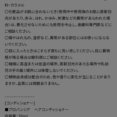
料・カラメル
〇化粧品がお肌に合わないとき（使用中や使用後のお肌に直射日
光があたり、赤み、はれ、かゆみ、刺激などの異常があらわれた場
合）は、悪化させないためにも使用を中止し、皮膚科専門医などに
ご相談ください。
〇傷やはれもの、湿疹など、異常がある部位にはお使いにならな
いでください。
〇目に入ったときはこすらず直ちに洗い流してください。目に異物
感が残る場合は眼科医にご相談ください。
〇極端に高温または低温の場所、直射日光のあたる場所や乳幼
児の手の届く場所には保管しないでください。
〇植物由来成分配合のため、色や香りに変化が生じることがあり
ますが、品質には問題ありません。
-----------------
[コンディショナー]
■プロバンシア ヘアコンディショナー
内容量：30mL