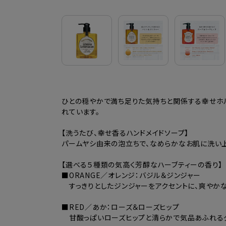
ひとの穏やかで満ち足りた気持ちと関係する幸せホ
れています。
【洗うたび、幸せ香るハンドメイドソープ】
パームヤシ由来の泡立ちで、なめらかなお肌に洗い
【選べる５種類の気高く芳醇なハーブティーの香り】
■ORANGE／オレンジ：バジル＆ジンジャー
すっきりとしたジンジャーをアクセントに、爽やか
■RED／あか：ローズ＆ローズヒップ
甘酸っぱいローズヒップと清らかで気品あふれるダ