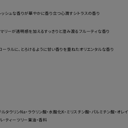
レッシュな香りが華やかに香り立つ心潤すシトラスの香り
マリーが透明感を加えるすっきりと澄み渡るフルーティな香り
ーラルに、とろけるように甘い香りを重ねたオリエンタルな香り
ルタウリンNa・ラウリン酸・水酸化K・ミリスチン酸・パルミチン酸・オレイ
メル・ティーツリー葉油・香料