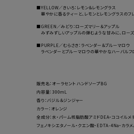
■YELLOW／きいろ：レモン＆レモングラス
華やかに香るティーと、レモンとレモングラスのフ
■GREEN／みどり：ローズマリー＆アップル
みずみずしいアップルの弾むような甘みに、ローズ
■PURPLE／むらさき：ラベンダー＆ブルーマロウ
ラベンダーとブルーマロウの華やかなハーバルフロ
販売名：オーラセント ハンドソープBG
内容量：300mL
香り：バジル＆ジンジャー
カラー：オレンジ
全成分：水・パーム核脂肪酸アミドDEA・ココイルメチ
フェノキシエタノール・クエン酸・EDTA-4Na・カラ