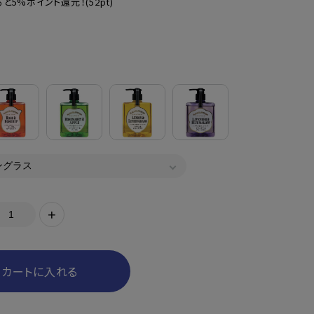
と5%ポイント還元！
(52pt)
+
カートに入れる