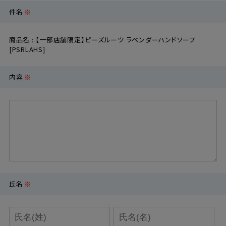
件名
※
定期購入
商品名 : 【一部店舗限定】ピーズルーツ ラベンダーハンドソープ
[PSRLAHS]
お問い合わせ
内容
※
ペリカン石鹸について
ご利用案内
よくあるご質問
会員登録でお得
氏名
※
NEWS一覧
利用規約