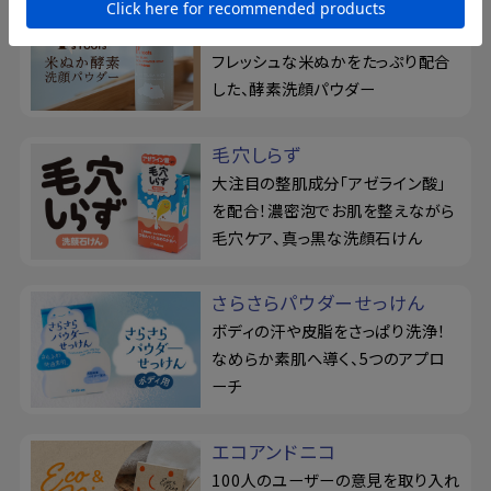
ピーズルーツ
毛穴汚れを、濃密ねばり泡が吸着！
フレッシュな米ぬかをたっぷり配合
した、酵素洗顔パウダー
毛穴しらず
大注目の整肌成分「アゼライン酸」
を配合！濃密泡でお肌を整えながら
毛穴ケア、真っ黒な洗顔石けん
さらさらパウダーせっけん
ボディの汗や皮脂をさっぱり洗浄！
なめらか素肌へ導く、5つのアプロ
ーチ
エコアンドニコ
100人のユーザーの意見を取り入れ