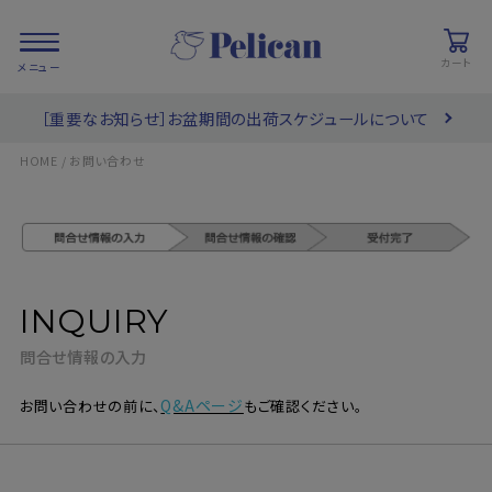
カート
［重要なお知らせ］お盆期間の出荷スケジュールについて
会員登録/
お気に入り
カート
ログイン
HOME
お問い合わせ
検索
INQUIRY
PRODUCTS
/ 商品を探す
問合せ情報の入力
COLLECTIONS
/ ブランド一覧
Q&Aページ
お問い合わせの前に、
もご確認ください。