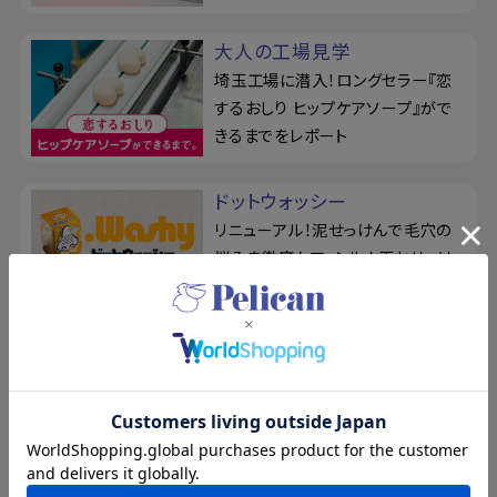
大人の工場見学
埼玉工場に潜入！ロングセラー『恋
するおしり ヒップケアソープ』がで
きるまでをレポート
ドットウォッシー
リニューアル！泥せっけんで毛穴の
悩みを徹底ケア。シルク玉とせっけ
ん置きの3点セット
For Back
薬用せっけん＆ジェルミストでくり返
すニキビを予防！『フォーバック』で
背中を集中ケア