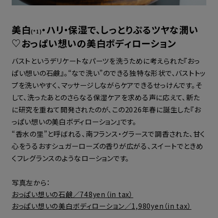
美白
・ハリ・保湿で、しっとりぷるツヤな潤い
(*1)
♡おっぱい想いの美白ボディローション
バストというデリケートなパーツを洗うために考えられた『おっ
ぱい想いの石鹸』。“なで洗い”のできる独特な形状で、バストトッ
プを洗いやすく、マッサージしながらケアできるせっけんです。そ
して、洗ったあとのさらなる保湿ケアを求める声に応えて、新た
に研究を重ねて開発されたのが、この2026年春に誕生した『お
っぱい想いの美白ボディローション』です。
“香水の里”と呼ばれる、南フランス・グラースで調香された、甘く
心をうるおすシュガーローズの香りが広がる、スイートでときめ
くフレグランスのようなローションです。
写真左から：
おっぱい想いの石鹸／748yen（in tax）
おっぱい想いの美白ボディローション／1,980yen（in tax）