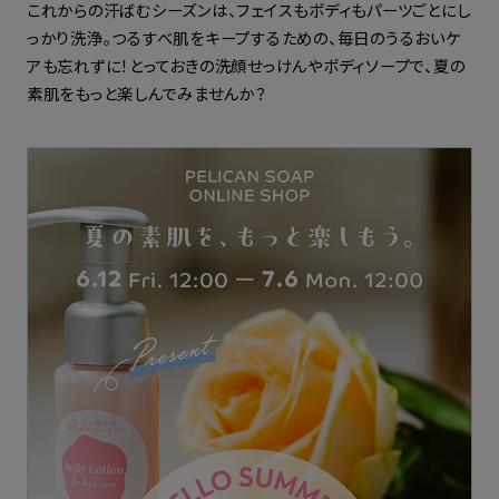
これからの汗ばむシーズンは、フェイスもボディもパーツごとにし
っかり洗浄。つるすべ肌をキープするための、毎日のうるおいケ
定期購入
アも忘れずに！とっておきの洗顔せっけんやボディソープで、夏の
素肌をもっと楽しんでみませんか？
お問い合わせ
ペリカン石鹸について
ご利用案内
よくあるご質問
会員登録でお得
NEWS一覧
利用規約