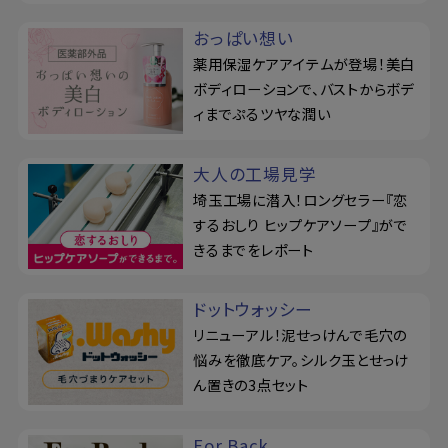
おっぱい想い
薬用保湿ケアアイテムが登場！美白
ボディローションで、バストからボデ
ィまでぷるツヤな潤い
大人の工場見学
埼玉工場に潜入！ロングセラー『恋
するおしり ヒップケアソープ』がで
きるまでをレポート
ドットウォッシー
リニューアル！泥せっけんで毛穴の
悩みを徹底ケア。シルク玉とせっけ
ん置きの3点セット
For Back