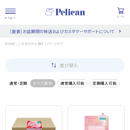
カート
［重要］お盆期間の発送およびカスタマーサポートについて
会員登録/
お気に入り
カート
ログイン
/
/
HOME
こだわりから探す
パーツケア
検索
並び替え
PRODUCTS
/ 商品を探す
通常・定期
すべて表示
通常購入可能
定期購入可能
COLLECTIONS
/ ブランド一覧