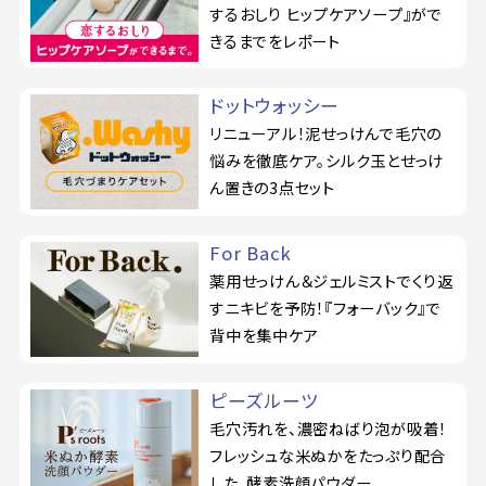
するおしり ヒップケアソープ』がで
きるまでをレポート
ドットウォッシー
リニューアル！泥せっけんで毛穴の
悩みを徹底ケア。シルク玉とせっけ
ん置きの3点セット
For Back
薬用せっけん＆ジェルミストでくり返
すニキビを予防！『フォーバック』で
背中を集中ケア
ピーズルーツ
毛穴汚れを、濃密ねばり泡が吸着！
フレッシュな米ぬかをたっぷり配合
した、酵素洗顔パウダー