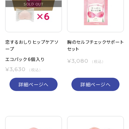
SOLD OUT
定期購入
お問い合わせ
恋するおしり ヒップケアソ
胸のセルフチェックサポート
ープ
セット
ペリカン石鹸について
エコパック 6個入り
¥3,080
（税込）
ご利用案内
¥3,630
（税込）
よくあるご質問
詳細ページへ
詳細ページへ
会員登録でお得
NEWS一覧
利用規約