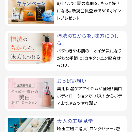
8/17まで！夏の素肌を、もっと好き
になる。新規会員登録で500ポイン
トプレゼント
柿渋のちからを、味方につけ
る
ベタつきやお肌のニオイが気になり
がちな季節に！カキタンニン配合せ
っけん
おっぱい想い
薬用保湿ケアアイテムが登場！美白
ボディローションで、バストからボデ
ィまでぷるツヤな潤い
大人の工場見学
埼玉工場に潜入！ロングセラー『恋