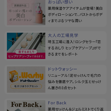
おっぱい想い
薬用保湿ケアアイテムが登場！美白
ボディローションで、バストからボデ
ィまでぷるツヤな潤い
大人の工場見学
埼玉工場に潜入！ロングセラー『恋
するおしり ヒップケアソープ』がで
きるまでをレポート
ドットウォッシー
リニューアル！泥せっけんで毛穴の
悩みを徹底ケア。シルク玉とせっけ
ん置きの3点セット
For Back
薬用せっけん＆ジェルミストでくり返