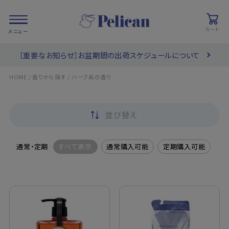
カート
［重要なお知らせ］お盆期間の出荷スケジュールについて
会員登録/
お気に入り
カート
ログイン
/
/
HOME
香りから探す
ハーブ系の香り
検索
並び替え
PRODUCTS
/ 商品を探す
通常・定期
すべて表示
通常購入可能
定期購入可能
COLLECTIONS
/ ブランド一覧