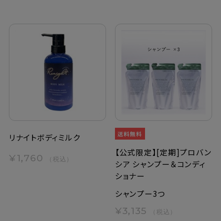
リナイトボディミルク
【公式限定】[定期]プロバン
¥1,760
（税込）
シア シャンプー＆コンディ
ショナー
シャンプー3つ
¥3,135
（税込）