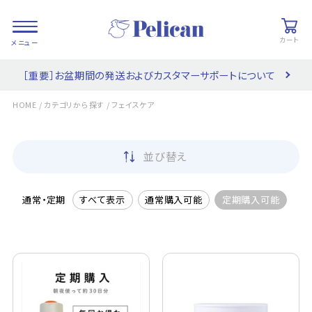
カート
［重要］お盆期間の発送およびカスタマーサポートについて
会員登録/
お気に入り
カート
ログイン
/
/
HOME
カテゴリから探す
フェイスケア
検索
並び替え
PRODUCTS
/ 商品を探す
通常・定期
すべて表示
通常購入可能
定期購入可能
COLLECTIONS
/ ブランド一覧