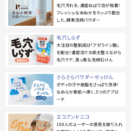
毛穴汚れを、濃密ねばり泡が吸着！
フレッシュな米ぬかをたっぷり配合
した、酵素洗顔パウダー
毛穴しらず
大注目の整肌成分「アゼライン酸」
を配合！濃密泡でお肌を整えながら
毛穴ケア、真っ黒な洗顔石けん
さらさらパウダーせっけん
ボディの汗や皮脂をさっぱり洗浄！
なめらか素肌へ導く、5つのアプロ
ーチ
エコアンドニコ
100人のユーザーの意見を取り入れ