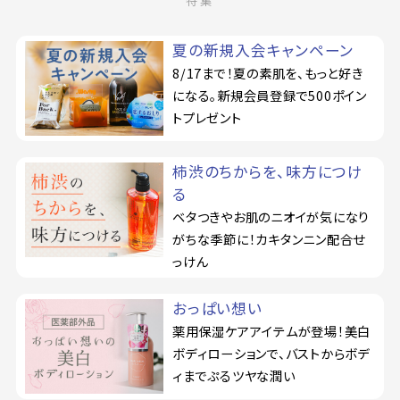
特集
夏の新規入会キャンペーン
8/17まで！夏の素肌を、もっと好き
になる。新規会員登録で500ポイン
トプレゼント
柿渋のちからを、味方につけ
る
ベタつきやお肌のニオイが気になり
がちな季節に！カキタンニン配合せ
っけん
おっぱい想い
薬用保湿ケアアイテムが登場！美白
ボディローションで、バストからボデ
ィまでぷるツヤな潤い