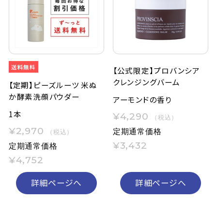
定期購入
お問い合わせ
【公式限定】プロバンシア
クレンジングバーム
ペリカン石鹸について
【定期】ピーズルーツ 米ぬ
か酵素洗顔パウダー
アーモンドの香り
ご利用案内
1本
¥4,290
（税込）
¥2,970
定期通常価格
（税込）
よくあるご質問
¥3,432
定期通常価格
会員登録でお得
¥4,752
NEWS一覧
詳細ページへ
詳細ページへ
利用規約