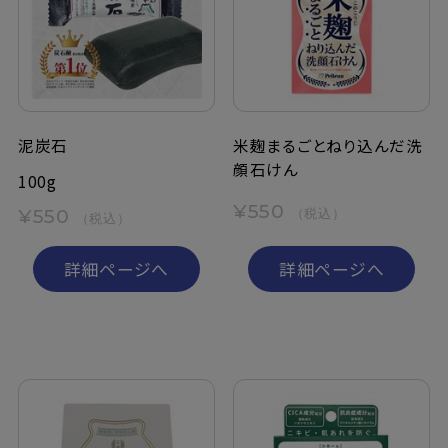
定期購入
お問い合わせ
泥炭石
米麹まるごとねり込んだ洗
顔石けん
ペリカン石鹸について
100g
¥550
¥550
（税込）
（税込）
ご利用案内
詳細ページへ
詳細ページへ
よくあるご質問
会員登録でお得
NEWS一覧
利用規約