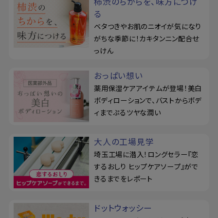
柿渋のちからを、味方につけ
る
ベタつきやお肌のニオイが気になり
がちな季節に！カキタンニン配合せ
っけん
おっぱい想い
薬用保湿ケアアイテムが登場！美白
ボディローションで、バストからボデ
ィまでぷるツヤな潤い
大人の工場見学
埼玉工場に潜入！ロングセラー『恋
するおしり ヒップケアソープ』がで
きるまでをレポート
ドットウォッシー