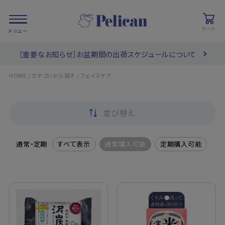
カート
［重要なお知らせ］お盆期間の出荷スケジュールについて
会員登録/
お気に入り
カート
ログイン
/
/
HOME
カテゴリから探す
フェイスケア
検索
並び替え
PRODUCTS
/ 商品を探す
通常・定期
すべて表示
通常購入可能
定期購入可能
COLLECTIONS
/ ブランド一覧