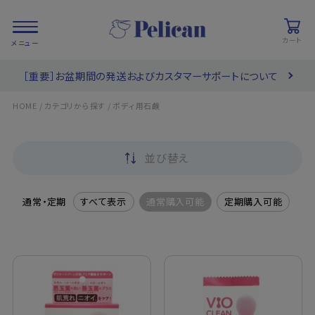
カート
［重要］お盆期間の発送およびカスタマーサポートについて
会員登録/
お気に入り
カート
ログイン
/
/
HOME
カテゴリから探す
ボディ用石鹸
検索
並び替え
PRODUCTS
/ 商品を探す
通常・定期
すべて表示
通常購入可能
定期購入可能
COLLECTIONS
/ ブランド一覧