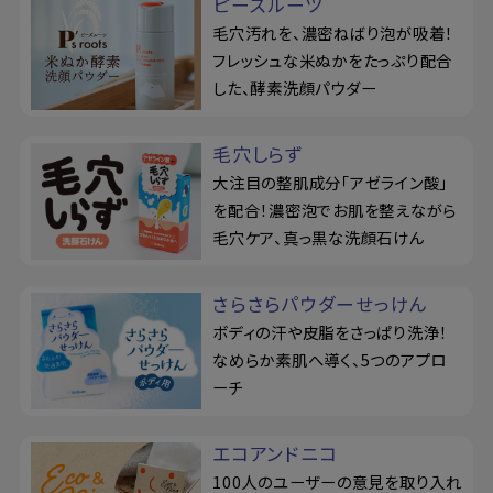
ピーズルーツ
毛穴汚れを、濃密ねばり泡が吸着！
フレッシュな米ぬかをたっぷり配合
した、酵素洗顔パウダー
毛穴しらず
大注目の整肌成分「アゼライン酸」
を配合！濃密泡でお肌を整えながら
毛穴ケア、真っ黒な洗顔石けん
さらさらパウダーせっけん
ボディの汗や皮脂をさっぱり洗浄！
なめらか素肌へ導く、5つのアプロ
ーチ
エコアンドニコ
100人のユーザーの意見を取り入れ