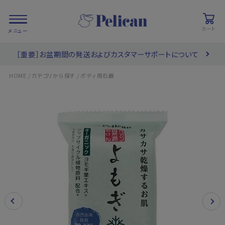
カート
［重要］お盆期間の発送およびカスタマーサポートについて
会員登録/
お気に入り
カート
ログイン
/
/
HOME
カテゴリから探す
ボディ用石鹸
検索
PRODUCTS
/ 商品を探す
COLLECTIONS
/ ブランド一覧