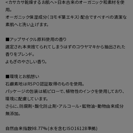
<カサカサ乾燥するお肌へ>日本古来のオーガニック和素材を使
用。
オーガニック保湿成分（ヨモギ葉エキス）配合ですべすべの清潔な
素肌へと洗い上げます。
■アップサイクル原料使用の香り
選定され本来捨てられてしまうはずのコウヤマキから抽出された
香りをブレンド。
よもぎのやさしい香り。
■環境とお肌想い
石鹸素地はRSPO認証取得のものを使用。
パッケージの包装は紙ピローで、植物性のインクを使用しており、
環境に配慮しています。
さらに、防腐剤・酸化防止剤・アルコール・鉱物油・動物由来成分
無添加。
自然由来指数98.77%(水を含むISO16128準拠)