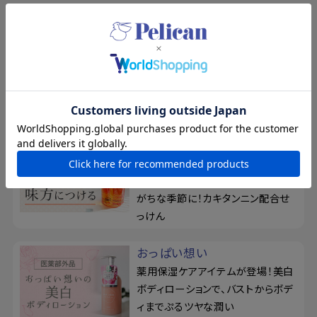
特集
夏の新規入会キャンペーン
8/17まで！夏の素肌を、もっと好き
になる。新規会員登録で500ポイン
トプレゼント
柿渋のちからを、味方につけ
る
ベタつきやお肌のニオイが気になり
がちな季節に！カキタンニン配合せ
っけん
おっぱい想い
薬用保湿ケアアイテムが登場！美白
ボディローションで、バストからボデ
ィまでぷるツヤな潤い