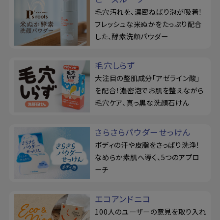
毛穴汚れを、濃密ねばり泡が吸着！
フレッシュな米ぬかをたっぷり配合
した、酵素洗顔パウダー
毛穴しらず
大注目の整肌成分「アゼライン酸」
を配合！濃密泡でお肌を整えながら
毛穴ケア、真っ黒な洗顔石けん
さらさらパウダーせっけん
ボディの汗や皮脂をさっぱり洗浄！
なめらか素肌へ導く、5つのアプロ
ーチ
エコアンドニコ
100人のユーザーの意見を取り入れ