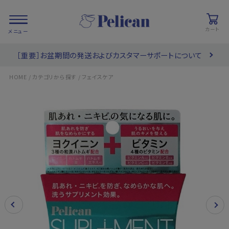
カート
［重要］お盆期間の発送およびカスタマーサポートについて
会員登録/
お気に入り
カート
ログイン
/
/
HOME
カテゴリから探す
フェイスケア
検索
PRODUCTS
/ 商品を探す
COLLECTIONS
/ ブランド一覧