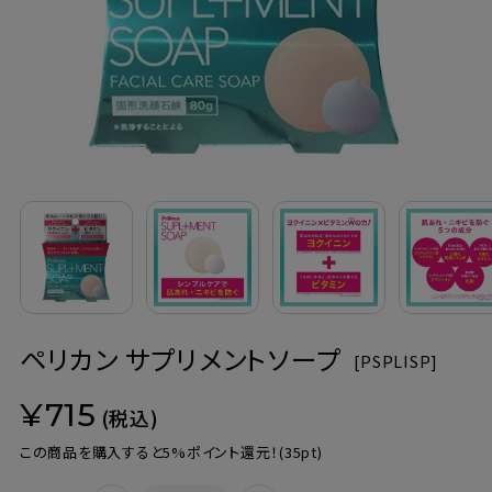
定期購入
お問い合わせ
ペリカン石鹸について
ご利用案内
よくあるご質問
ペリカン サプリメントソープ
会員登録でお得
[
PSPLISP]
¥715
NEWS一覧
(税込)
この商品を購入すると5%ポイント還元！
(35pt)
利用規約