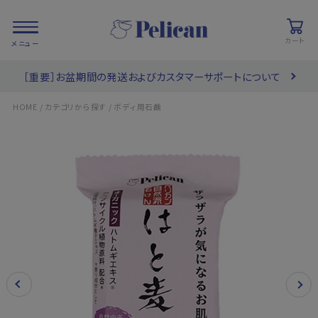
カート
［重要］お盆期間の発送およびカスタマーサポートについて
会員登録/
お気に入り
カート
ログイン
/
/
HOME
カテゴリから探す
ボディ用石鹸
検索
PRODUCTS
/ 商品を探す
COLLECTIONS
/ ブランド一覧