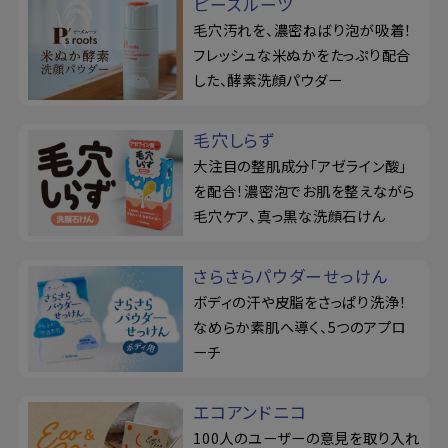
ピーズルーツ
毛穴汚れを、濃密ねばり泡が吸着！
フレッシュな米ぬかをたっぷり配合
した、酵素洗顔パウダー
毛穴しらず
大注目の整肌成分「アゼライン酸」
を配合！濃密泡でお肌を整えながら
毛穴ケア、真っ黒な洗顔石けん
さらさらパウダーせっけん
ボディの汗や皮脂をさっぱり洗浄！
なめらか素肌へ導く、5つのアプロ
ーチ
エコアンドニコ
100人のユーザーの意見を取り入れ