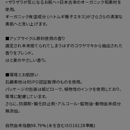
<ザラザラが気になるお肌へ>日本古来のオーガニック和素材を
使用。
オーガニック保湿成分 (ハトムギ種子エキス)がさらさらの清潔な
素肌へと洗い上げます。
■アップサイクル原料使用の香り
選定され本来捨てられてしまうはずのコウヤマキから抽出された
香りをブレンド。
はと麦のやさしい香り。
■環境とお肌想い
石鹸素地はRSPO認証取得のものを使用。
パッケージの包装は紙ピローで、植物性のインクを使用しており、
環境に配慮しています。
さらに、防腐剤・酸化防止剤・アルコール・鉱物油・動物由来成分
無添加。
自然由来指数98.79%(水を含むISO16128準拠)