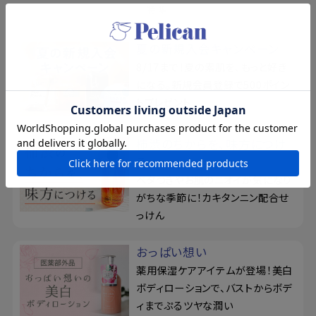
特集
夏の新規入会キャンペーン
8/17まで！夏の素肌を、もっと好き
になる。新規会員登録で500ポイン
トプレゼント
柿渋のちからを、味方につけ
る
ベタつきやお肌のニオイが気になり
がちな季節に！カキタンニン配合せ
っけん
おっぱい想い
薬用保湿ケアアイテムが登場！美白
ボディローションで、バストからボデ
ィまでぷるツヤな潤い