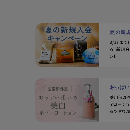
夏の新
8/17ま
る。新規会
ント
おっぱ
薬用保湿
ィローショ
るツヤな