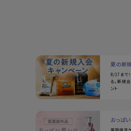
夏の新
8/17ま
る。新規会
ント
おっぱ
薬用保湿