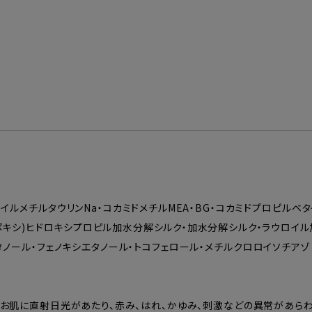
・ココイルメチルタウリンNa・コカミドメチルMEA・BG・コカミドプロピルベ
キシ)ヒドロキシプロピル加水分解シルク・加水分解シルク・ラウロイル加
・エタノール・フェノキシエタノール・トコフェロール・メチルクロロイソチア
お肌に直射日光があたり、赤み、はれ、かゆみ、刺激などの異常があらわ