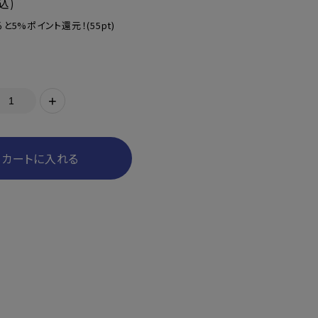
込)
と5%ポイント還元！
(55pt)
+
カートに入れる