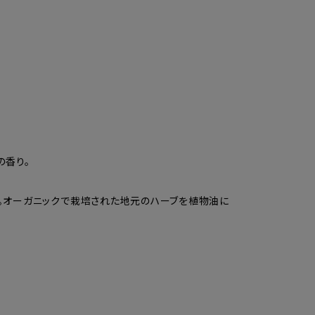
の香り。
合。オーガニックで栽培された地元のハーブを植物油に