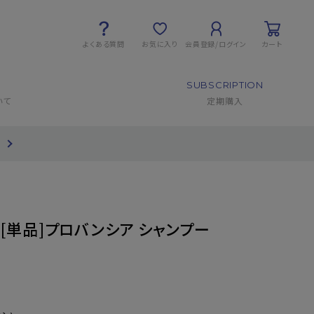
よくある質問
お気に入り
会員登録/ログイン
カート
SUBSCRIPTION
いて
定期購入
て
[単品]プロバンシア シャンプー