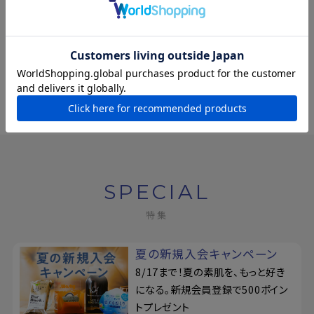
【公式限定】[単品]プロ
バンシア バス＆シャワー
ジェル 詰替パウチ
¥1,100
(税込)
SPECIAL
特集
夏の新規入会キャンペーン
8/17まで！夏の素肌を、もっと好き
になる。新規会員登録で500ポイン
トプレゼント