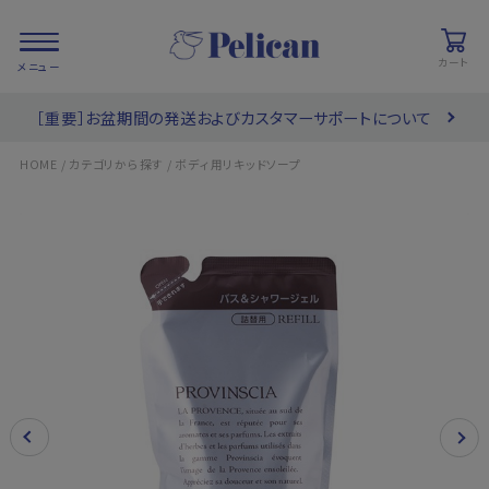
カート
［重要］お盆期間の発送およびカスタマーサポートについて
会員登録/
お気に入り
カート
ログイン
/
/
HOME
カテゴリから探す
ボディ用リキッドソープ
検索
PRODUCTS
/ 商品を探す
COLLECTIONS
/ ブランド一覧