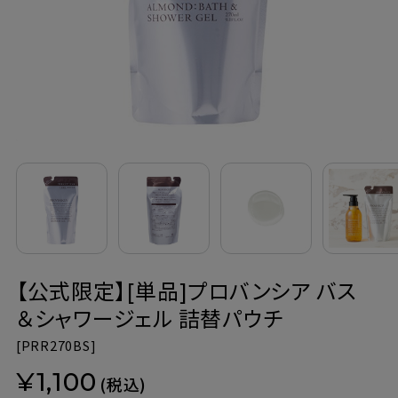
定期購入
お問い合わせ
ペリカン石鹸について
ご利用案内
よくあるご質問
【公式限定】[単品]プロバンシア バス
会員登録でお得
＆シャワージェル 詰替パウチ
NEWS一覧
[
PRR270BS]
¥1,100
利用規約
(税込)