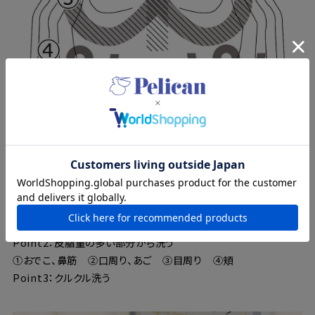
ノーファンデ肌にととのえる洗顔方法
Point1：泡で洗う、手でこすらない
Point2：皮脂量の多い部分から洗う
①おでこ、鼻筋 ②口周り、あご ③目周り ④頬
Point3：クルクル洗う