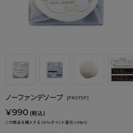
定期購入
お問い合わせ
ペリカン石鹸について
ご利用案内
よくあるご質問
ノーファンデソープ
会員登録でお得
[
PNOFSP]
¥990
NEWS一覧
(税込)
この商品を購入すると5%ポイント還元！
(49pt)
利用規約