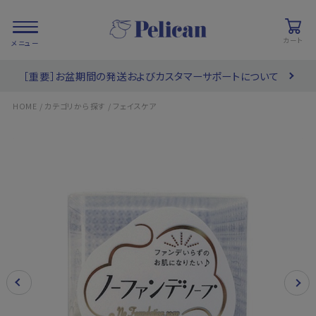
カート
［重要］お盆期間の発送およびカスタマーサポートについて
会員登録/
お気に入り
カート
ログイン
/
/
HOME
カテゴリから探す
フェイスケア
検索
PRODUCTS
/ 商品を探す
COLLECTIONS
/ ブランド一覧