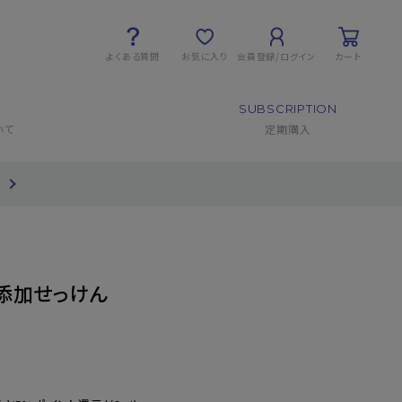
よくある質問
お気に入り
会員登録/ログイン
カート
SUBSCRIPTION
いて
定期購入
て
添加せっけん
)