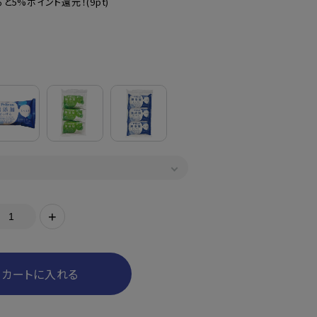
と5%ポイント還元！
(9pt)
+
カートに入れる