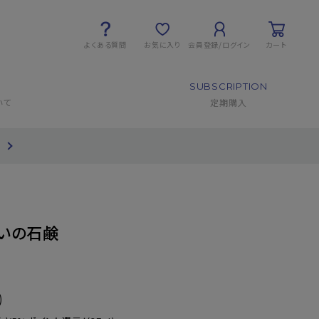
よくある質問
お気に入り
会員登録/ログイン
カート
SUBSCRIPTION
いて
定期購入
て
いの石鹸
)