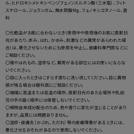
ル、ヒドロキシメトキシベンゾフェノンスルホン酸（三水塩）、フィト
ステロール、ジェランガム、無水硫酸Mg、フェノキシエタノール、香
料
〇化粧品がお肌に合わないとき（使用中や使用後のお肌に直射日
光があたり、赤み、はれ、かゆみ、刺激などの異常があらわれた場
合）は、悪化させないためにも使用を中止し、皮膚科専門医などに
ご相談ください。
〇傷やはれもの、湿疹など、異常がある部位にはお使いにならな
いでください。
〇目に入ったときはこすらず直ちに洗い流してください。目に異物
感が残る場合は眼科医にご相談ください。
〇極端に高温または低温の場所、直射日光のあたる場所や乳幼
児の手の届く場所には保管しないでください。
〇植物由来成分配合のため、色や香りに変化が生じることがあり
ますが、品質には問題ありません。
〇湿疹・皮膚炎（かぶれ、ただれ）等の皮膚障害があるときには、
悪化させるおそれがあるので使用しないでください。