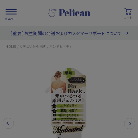
カート
［重要］お盆期間の発送およびカスタマーサポートについて
会員登録/
お気に入り
カート
ログイン
/
/
HOME
カテゴリから探す
ハンド＆ボディ
検索
PRODUCTS
/ 商品を探す
COLLECTIONS
/ ブランド一覧