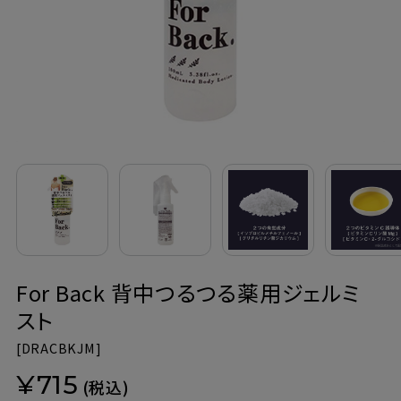
定期購入
お問い合わせ
ペリカン石鹸について
ご利用案内
よくあるご質問
For Back 背中つるつる薬用ジェルミ
会員登録でお得
スト
NEWS一覧
[
DRACBKJM]
¥715
利用規約
(税込)