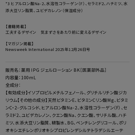
*3 ヒアルロン酸Na-2、水溶性コラーゲン（F）、セラミド2、ハチミツ、水
添大豆リン脂質、ユビデカレノン（保湿成分）
【書籍掲載】
工夫するデザイン 気まずさをあたり前に変えるデザイン
【マガジン掲載】
Newsweek International 2025年12月26日号
販売名：薬用 IPG ジェルローション BK［医薬部外品］
内容量：100mL
全成分：
【有効成分】イソプロピルメチルフェノール、グリチルリチン酸ジカ
リウム【その他の成分】天然ビタミンE、ビタミンCリン酸Mg、ビタミ
ンC・2-グルコシド、ヒアルロン酸Na-2、水溶性コラーゲン（F）、セ
ラミド2、ユビデカレノン、クエン酸Na、クエン酸、サリチル酸、ハチ
ミツ、水添大豆リン脂質、精製水、BG、ペンチレングリコール、ポリ
オキシエチレンポリオキシプロピレンデシルテトラデシルエーテ