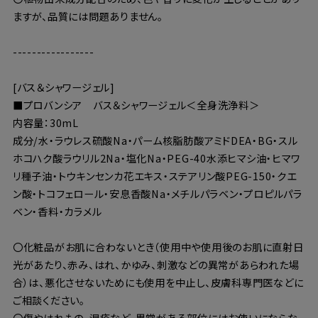
ますが、品質には問題ありません。
-----------------
[バス＆シャワージェル]
■プロバンシア バス＆シャワージェル＜全身洗浄料＞
内容量：30mL
成分/水・ラウレス硫酸Na・パーム核脂肪酸アミドDEA・BG・スル
ホコハク酸ラウリル2Na・塩化Na・PEG-40水添ヒマシ油・ヒマワ
リ種子油・トウキンセンカ花エキス・ステアリン酸PEG-150・クエ
ン酸・トコフェロール・安息香酸Na・メチルパラベン・プロピルパラ
ベン・香料・カラメル
〇化粧品がお肌に合わないとき（使用中や使用後のお肌に直射日
光があたり、赤み、はれ、かゆみ、刺激などの異常があらわれた場
合）は、悪化させないためにも使用を中止し、皮膚科専門医などに
ご相談ください。
〇傷やはれもの、湿疹など、異常がある部位にはお使いにならな