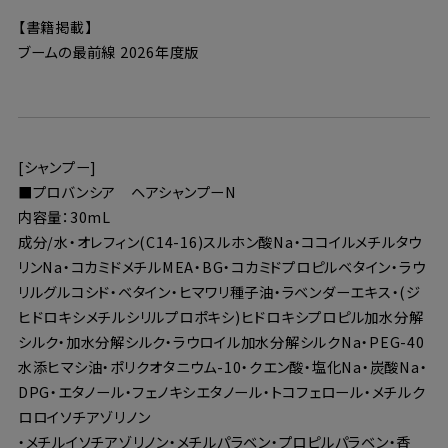
【書籍掲載】
ブームの最前線 2026年度版
[シャンプー]
■プロバンシア ヘアシャンプーN
内容量：30mL
成分/水・オレフィン(C14-16)スルホン酸Na・ココイルメチルタウ
リンNa・コカミドメチルMEA・BG・コカミドプロピルベタイン・ラウ
リルグルコシド・ベタイン・ヒマワリ種子油・ラベンダーエキス・(ジ
ヒドロキシメチルシリルプロポキシ)ヒドロキシプロピル加水分解
シルク・加水分解シルク・ラウロイル加水分解シルクNa・PEG-40
水添ヒマシ油・ポリクオタニウム-10・クエン酸・塩化Na・炭酸Na・
DPG・エタノール・フェノキシエタノール・トコフェロール・メチルク
ロロイソチアゾリノン
・メチルイソチアゾリノン・メチルパラベン・プロピルパラベン・香