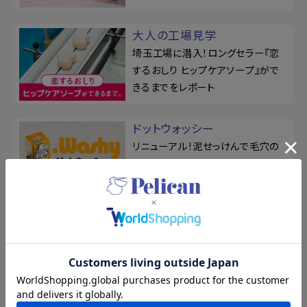
大人の工場見学
埼玉工場に潜入！ロングセラー『恋
するおしり ヒップケアソープ』がで
きるまでをレポート
ドットウォッシー
リニューアル！泥せっけんで毛穴の
悩みを徹底ケア。シルク玉とせっけ
ん置きの3点セット
For Back
薬用せっけん＆ジェルミストでくり返
すニキビを予防！『フォーバック』で
背中を集中ケア