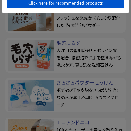
ピーズルーツ
毛穴汚れを、濃密ねばり泡が吸着！
フレッシュな米ぬかをたっぷり配合
した、酵素洗顔パウダー
毛穴しらず
大注目の整肌成分「アゼライン酸」
を配合！濃密泡でお肌を整えながら
毛穴ケア、真っ黒な洗顔石けん
さらさらパウダーせっけん
ボディの汗や皮脂をさっぱり洗浄！
なめらか素肌へ導く、5つのアプロ
ーチ
エコアンドニコ
100人のユーザーの意見を取り入れ