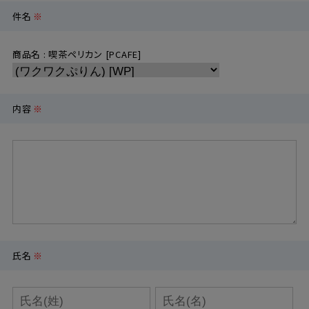
件名
※
定期購入
商品名 : 喫茶ペリカン [PCAFE]
お問い合わせ
内容
※
ペリカン石鹸について
ご利用案内
よくあるご質問
会員登録でお得
氏名
※
NEWS一覧
利用規約