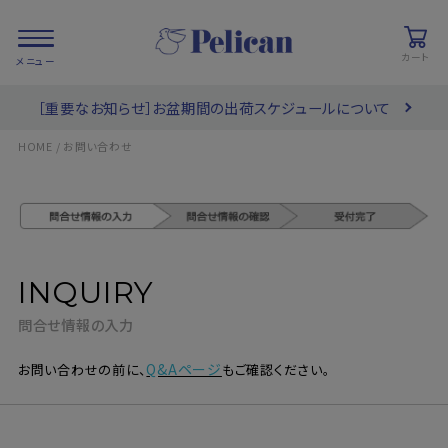
カート
［重要なお知らせ］お盆期間の出荷スケジュールについて
会員登録/
お気に入り
カート
ログイン
HOME
お問い合わせ
検索
INQUIRY
PRODUCTS
/ 商品を探す
問合せ情報の入力
COLLECTIONS
/ ブランド一覧
Q&Aページ
お問い合わせの前に、
もご確認ください。