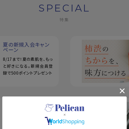
SPECIAL
特集
夏の新規入会キャン
ペーン
8/17まで！夏の素肌を、もっ
と好きになる。新規会員登
録で500ポイントプレゼント
おっぱい想い
薬用保湿ケアアイテムが登
場！美白ボディローション