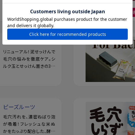
で、バストからボディまでぷ
るツヤな潤い
ドットウォッシー
リニューアル！泥せっけんで
毛穴の悩みを徹底ケア。シ
ルク玉とせっけん置きの3点
セット
ピーズルーツ
毛穴汚れを、濃密ねばり泡
が吸着！フレッシュな米ぬ
かをたっぷり配合した、酵素