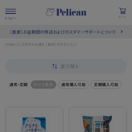
カート
［重要］お盆期間の発送およびカスタマーサポートについて
会員登録/
お気に入り
カート
ログイン
/
/
HOME
こだわりから探す
柿渋（カキタンニン）
検索
並び替え
PRODUCTS
/ 商品を探す
通常・定期
すべて表示
通常購入可能
定期購入可能
COLLECTIONS
/ ブランド一覧