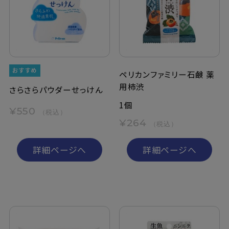
定期購入
お問い合わせ
ペリカンファミリー石鹸 薬
用柿渋
ペリカン石鹸について
さらさらパウダーせっけん
1個
¥550
（税込）
ご利用案内
¥264
（税込）
よくあるご質問
詳細ページへ
詳細ページへ
会員登録でお得
NEWS一覧
利用規約