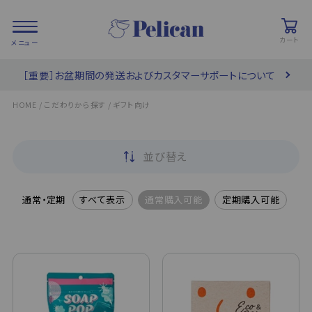
カート
［重要］お盆期間の発送およびカスタマーサポートについて
会員登録/
お気に入り
カート
ログイン
/
/
HOME
こだわりから探す
ギフト向け
検索
並び替え
PRODUCTS
/ 商品を探す
通常・定期
すべて表示
通常購入可能
定期購入可能
COLLECTIONS
/ ブランド一覧