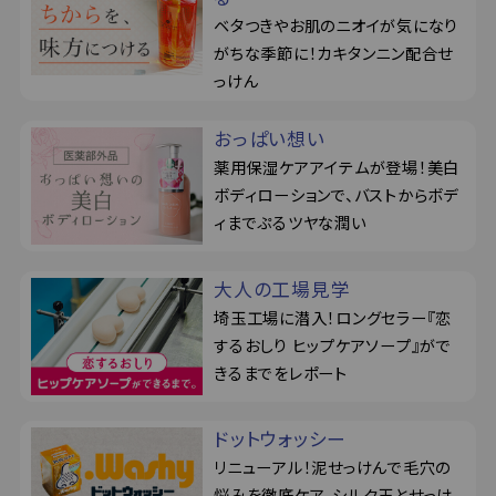
ベタつきやお肌のニオイが気になり
がちな季節に！カキタンニン配合せ
っけん
おっぱい想い
薬用保湿ケアアイテムが登場！美白
ボディローションで、バストからボデ
ィまでぷるツヤな潤い
大人の工場見学
埼玉工場に潜入！ロングセラー『恋
するおしり ヒップケアソープ』がで
きるまでをレポート
ドットウォッシー
リニューアル！泥せっけんで毛穴の
悩みを徹底ケア。シルク玉とせっけ