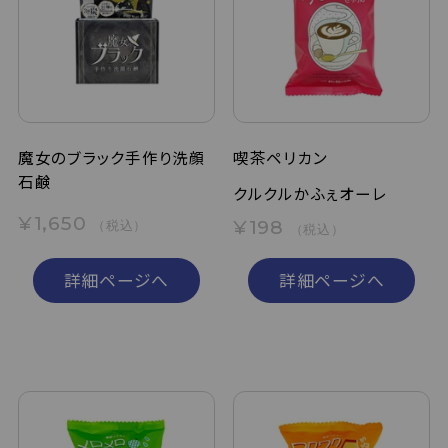
魔女のブラック手作り洗顔
喫茶ペリカン
石鹸
クルクルかふぇオーレ
¥1,650
¥198
（税込）
（税込）
詳細ページへ
詳細ページへ