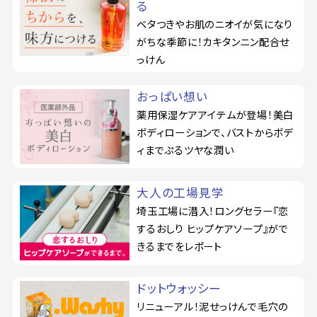
る
ベタつきやお肌のニオイが気になり
がちな季節に！カキタンニン配合せ
っけん
おっぱい想い
薬用保湿ケアアイテムが登場！美白
ボディローションで、バストからボデ
ィまでぷるツヤな潤い
大人の工場見学
埼玉工場に潜入！ロングセラー『恋
するおしり ヒップケアソープ』がで
きるまでをレポート
ドットウォッシー
リニューアル！泥せっけんで毛穴の