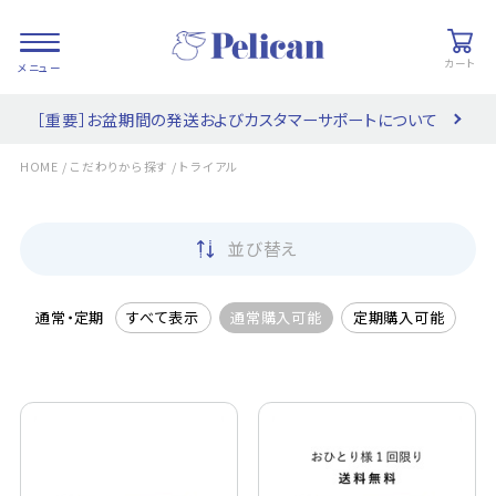
カート
［重要］お盆期間の発送およびカスタマーサポートについて
会員登録/
お気に入り
カート
ログイン
/
/
HOME
こだわりから探す
トライアル
検索
並び替え
PRODUCTS
/ 商品を探す
通常・定期
すべて表示
通常購入可能
定期購入可能
COLLECTIONS
/ ブランド一覧