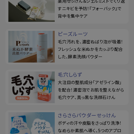
薬用せっけん＆ジェルミストでくり返
すニキビを予防！『フォーバック』で
背中を集中ケア
ピーズルーツ
毛穴汚れを、濃密ねばり泡が吸着！
フレッシュな米ぬかをたっぷり配合
した、酵素洗顔パウダー
毛穴しらず
大注目の整肌成分「アゼライン酸」
を配合！濃密泡でお肌を整えながら
毛穴ケア、真っ黒な洗顔石けん
さらさらパウダーせっけん
ボディの汗や皮脂をさっぱり洗浄！
なめらか素肌へ導く、5つのアプロ