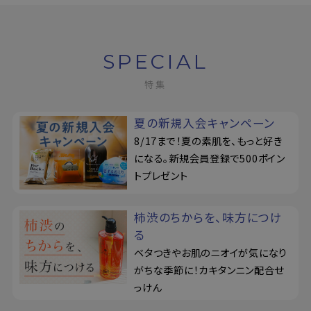
定期購入
SPECIAL
特集
お問い合わせ
ペリカン石鹸について
夏の新規入会キャンペーン
8/17まで！夏の素肌を、もっと好き
ご利用案内
になる。新規会員登録で500ポイン
トプレゼント
よくあるご質問
柿渋のちからを、味方につけ
会員登録でお得
る
ベタつきやお肌のニオイが気になり
NEWS一覧
がちな季節に！カキタンニン配合せ
っけん
利用規約