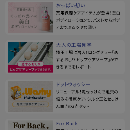
おっぱい想い
薬用保湿ケアアイテムが登場！美白
ボディローションで、バストからボデ
ィまでぷるツヤな潤い
大人の工場見学
埼玉工場に潜入！ロングセラー『恋
するおしり ヒップケアソープ』がで
きるまでをレポート
ドットウォッシー
リニューアル！泥せっけんで毛穴の
悩みを徹底ケア。シルク玉とせっけ
ん置きの3点セット
For Back