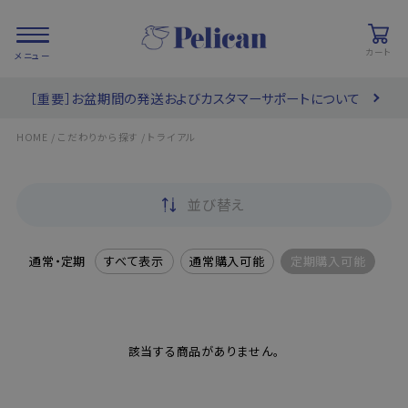
カート
［重要］お盆期間の発送およびカスタマーサポートについて
会員登録/
お気に入り
カート
ログイン
/
/
HOME
こだわりから探す
トライアル
検索
並び替え
PRODUCTS
/ 商品を探す
通常・定期
すべて表示
通常購入可能
定期購入可能
COLLECTIONS
/ ブランド一覧
該当する商品がありません。