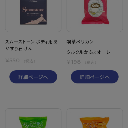
定期購入
お問い合わせ
スムーストーン ボディ用あ
喫茶ペリカン
かすり石けん
ペリカン石鹸について
クルクルかふぇオーレ
¥550
¥198
（税込）
（税込）
ご利用案内
詳細ページへ
詳細ページへ
よくあるご質問
会員登録でお得
NEWS一覧
利用規約