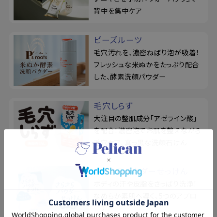
背中を集中ケア
ピーズルーツ
毛穴汚れを、濃密ねばり泡が吸着！
フレッシュな米ぬかをたっぷり配合
した、酵素洗顔パウダー
毛穴しらず
大注目の整肌成分「アゼライン酸」
を配合！濃密泡でお肌を整えながら
毛穴ケア、真っ黒な洗顔石けん
さらさらパウダーせっけん
ボディの汗や皮脂をさっぱり洗浄！
なめらか素肌へ導く、5つのアプロ
ーチ