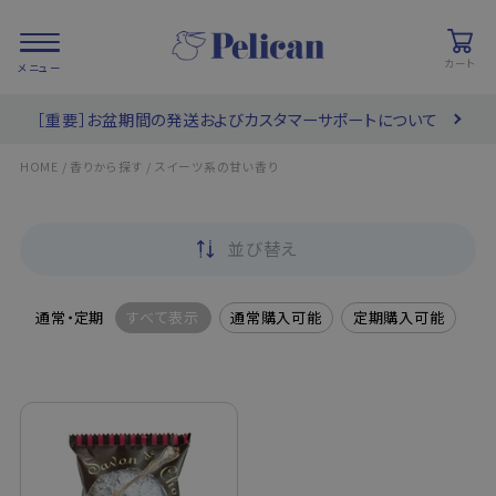
カート
［重要］お盆期間の発送およびカスタマーサポートについて
会員登録/
お気に入り
カート
ログイン
/
/
HOME
香りから探す
スイーツ系の甘い香り
検索
並び替え
PRODUCTS
/ 商品を探す
通常・定期
すべて表示
通常購入可能
定期購入可能
COLLECTIONS
/ ブランド一覧