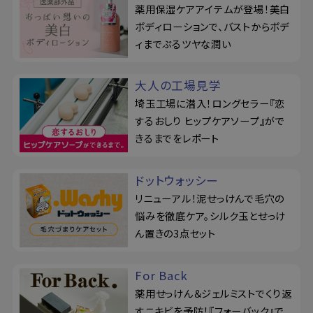
薬用保湿ケアアイテムが登場！美白
ボディローションで、バストからボデ
ィまでぷるツヤな潤い
大人の工場見学
埼玉工場に潜入！ロングセラー『恋
するおしり ヒップケアソープ』がで
きるまでをレポート
ドットウォッシー
リニューアル！泥せっけんで毛穴の
悩みを徹底ケア。シルク玉とせっけ
ん置きの3点セット
For Back
薬用せっけん＆ジェルミストでくり返
すニキビを予防！『フォーバック』で