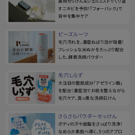
薬用せっけん＆ジェルミストでくり返
すニキビを予防！『フォーバック』で
背中を集中ケア
ピーズルーツ
毛穴汚れを、濃密ねばり泡が吸着！
フレッシュな米ぬかをたっぷり配合
した、酵素洗顔パウダー
毛穴しらず
大注目の整肌成分「アゼライン酸」
を配合！濃密泡でお肌を整えながら
毛穴ケア、真っ黒な洗顔石けん
さらさらパウダーせっけん
ボディの汗や皮脂をさっぱり洗浄！
なめらか素肌へ導く、5つのアプロ