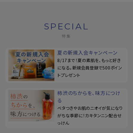
定期購入
SPECIAL
特集
お問い合わせ
ペリカン石鹸について
夏の新規入会キャンペーン
8/17まで！夏の素肌を、もっと好き
ご利用案内
になる。新規会員登録で500ポイン
トプレゼント
よくあるご質問
柿渋のちからを、味方につけ
会員登録でお得
る
ベタつきやお肌のニオイが気になり
NEWS一覧
がちな季節に！カキタンニン配合せ
っけん
利用規約