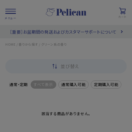
カート
［重要］お盆期間の発送およびカスタマーサポートについて
会員登録/
お気に入り
カート
ログイン
/
/
HOME
香りから探す
グリーン系の香り
検索
並び替え
PRODUCTS
/ 商品を探す
通常・定期
すべて表示
通常購入可能
定期購入可能
COLLECTIONS
/ ブランド一覧
該当する商品がありません。