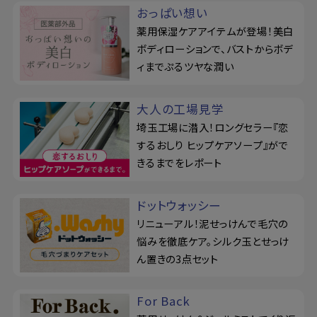
おっぱい想い
薬用保湿ケアアイテムが登場！美白
ボディローションで、バストからボデ
ィまでぷるツヤな潤い
大人の工場見学
埼玉工場に潜入！ロングセラー『恋
するおしり ヒップケアソープ』がで
きるまでをレポート
ドットウォッシー
リニューアル！泥せっけんで毛穴の
悩みを徹底ケア。シルク玉とせっけ
ん置きの3点セット
For Back