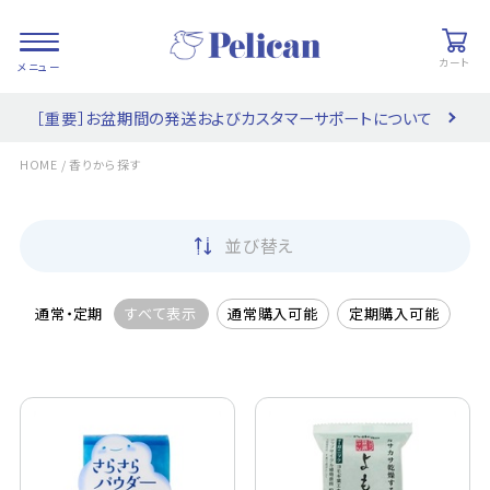
カート
［重要］お盆期間の発送およびカスタマーサポートについて
会員登録/
お気に入り
カート
ログイン
/
HOME
香りから探す
検索
並び替え
PRODUCTS
/ 商品を探す
通常・定期
すべて表示
通常購入可能
定期購入可能
COLLECTIONS
/ ブランド一覧