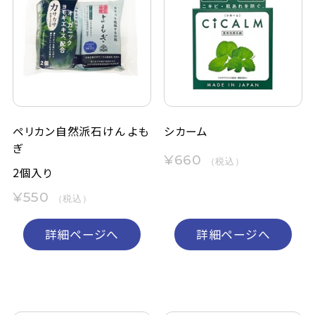
ペリカン自然派石けん よも
シカーム
ぎ
¥660
（税込）
2個入り
¥550
（税込）
詳細ページへ
詳細ページへ