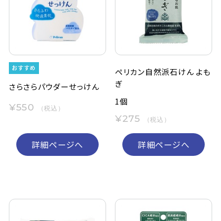
定期購入
お問い合わせ
ペリカン自然派石けん よも
ぎ
ペリカン石鹸について
さらさらパウダーせっけん
1個
¥550
（税込）
ご利用案内
¥275
（税込）
よくあるご質問
詳細ページへ
詳細ページへ
会員登録でお得
NEWS一覧
利用規約