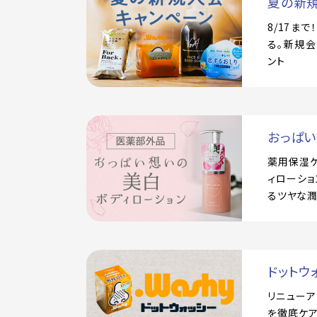
夏の新
8/17ま
る。新規会
ント
おっぱ
薬用保湿
ィローショ
るツヤな
ドットウ
リニュー
を徹底ケア