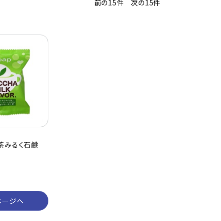
前の15件
次の15件
抹茶みるく石鹸
）
ページへ