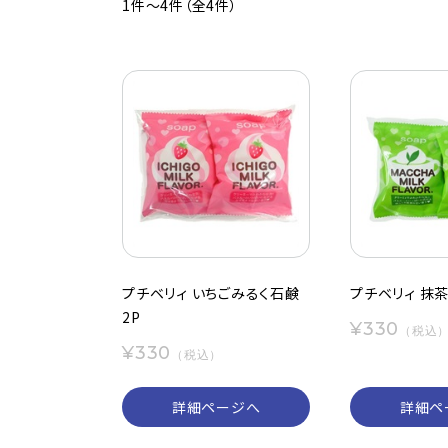
1件～4件（全4件）
プチベリィ いちごみるく石鹸
プチベリィ 抹
2P
¥330
（税込
¥330
（税込）
詳細ページへ
詳細ペ