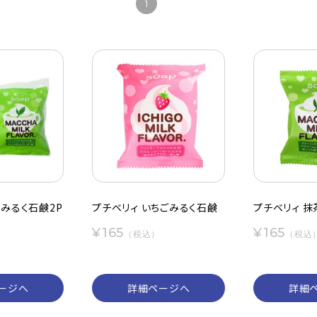
1
茶みるく石鹸2P
プチベリィ いちごみるく石鹸
プチベリィ 
¥165
¥165
）
（税込）
（税込
ージへ
詳細ページへ
詳細