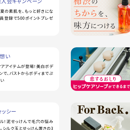
規入会キャンペーン
で！夏の素肌を、もっと好きにな
員登録で500ポイントプレゼ
い想い
ケアアイテムが登場！美白ボデ
ンで、バストからボディまでぷ
潤い
ォッシー
アル！泥せっけんで毛穴の悩み
。シルク玉とせっけん置きの3