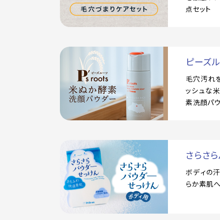
点セット
ピーズ
毛穴汚れ
ッシュな
素洗顔パ
さらさら
ボディの
らか素肌へ