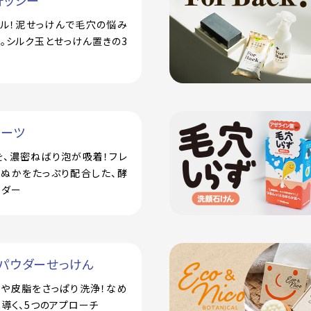
ォッシー
アル！泥せっけんで毛穴の悩み
。シルク玉とせっけん置きの3
ルーツ
を、濃密ねばり泡が吸着！フレ
米ぬかをたっぷり配合した、酵
ウダー
パウダーせっけん
汗や皮脂をさっぱり洗浄！なめ
導く、5つのアプローチ