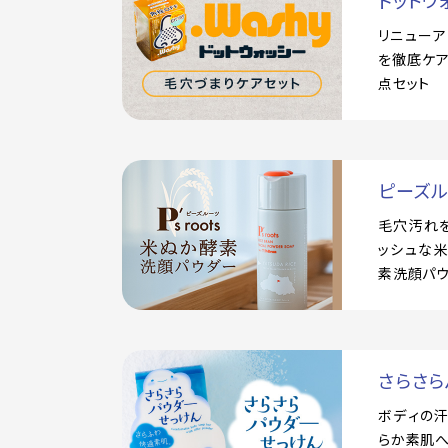
ドットウ
リニュー
を徹底ケア
点セット
ピーズ
毛穴汚れ
ッシュな
素洗顔パ
さらさら
ボディの
らか素肌へ