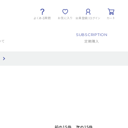
よくある質問
お気に入り
会員登録/ログイン
カート
SUBSCRIPTION
いて
定期購入
て
前の15件
次の15件