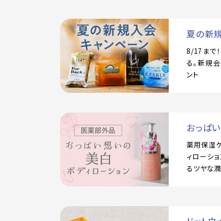
夏の新
8/17ま
る。新規会
ント
おっぱ
薬用保湿
ィローショ
るツヤな