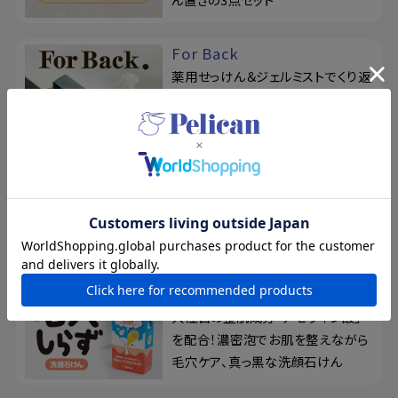
For Back
薬用せっけん＆ジェルミストでくり返
すニキビを予防！『フォーバック』で
背中を集中ケア
ピーズルーツ
毛穴汚れを、濃密ねばり泡が吸着！
フレッシュな米ぬかをたっぷり配合
した、酵素洗顔パウダー
毛穴しらず
大注目の整肌成分「アゼライン酸」
を配合！濃密泡でお肌を整えながら
毛穴ケア、真っ黒な洗顔石けん