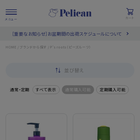
カート
［重要なお知らせ］お盆期間の出荷スケジュールについて
会員登録/
お気に入り
カート
ログイン
/
/
HOME
ブランドから探す
P's roots（ピーズルーツ）
検索
並び替え
PRODUCTS
/ 商品を探す
通常・定期
すべて表示
通常購入可能
定期購入可能
COLLECTIONS
/ ブランド一覧