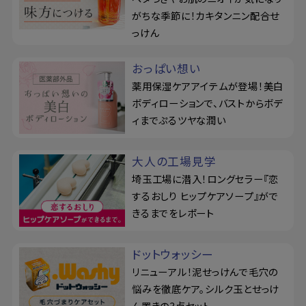
がちな季節に！カキタンニン配合せ
っけん
おっぱい想い
薬用保湿ケアアイテムが登場！美白
ボディローションで、バストからボデ
ィまでぷるツヤな潤い
大人の工場見学
埼玉工場に潜入！ロングセラー『恋
するおしり ヒップケアソープ』がで
きるまでをレポート
ドットウォッシー
リニューアル！泥せっけんで毛穴の
悩みを徹底ケア。シルク玉とせっけ
ん置きの3点セット