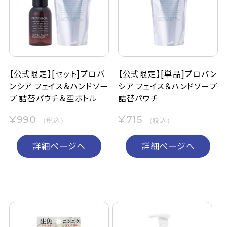
定期購入
お問い合わせ
【公式限定】[セット]プロバ
【公式限定】[単品]プロバン
ンシア フェイス＆ハンドソー
シア フェイス＆ハンドソープ
ペリカン石鹸について
プ 詰替パウチ＆空ボトル
詰替パウチ
ご利用案内
¥990
¥715
（税込）
（税込）
よくあるご質問
詳細ページへ
詳細ページへ
会員登録でお得
NEWS一覧
利用規約