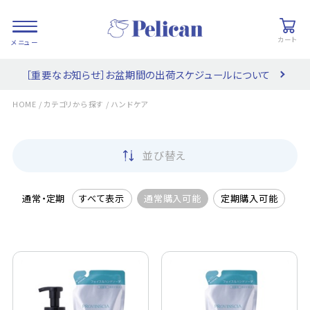
カート
［重要なお知らせ］お盆期間の出荷スケジュールについて
会員登録/
お気に入り
カート
ログイン
/
/
HOME
カテゴリから探す
ハンドケア
検索
並び替え
PRODUCTS
/ 商品を探す
通常・定期
すべて表示
通常購入可能
定期購入可能
COLLECTIONS
/ ブランド一覧