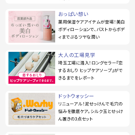
おっぱい想い
薬用保湿ケアアイテムが登場！美白
ボディローションで、バストからボデ
ィまでぷるツヤな潤い
大人の工場見学
埼玉工場に潜入！ロングセラー『恋
するおしり ヒップケアソープ』がで
きるまでをレポート
ドットウォッシー
リニューアル！泥せっけんで毛穴の
悩みを徹底ケア。シルク玉とせっけ
ん置きの3点セット