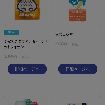
定期購入
お問い合わせ
毛穴しらず
ペリカン石鹸について
【毛穴づまりケアセット】ド
¥660
（税込）
ットウォッシー
ご利用案内
¥880
（税込）
よくあるご質問
詳細ページへ
詳細ページへ
会員登録でお得
NEWS一覧
利用規約