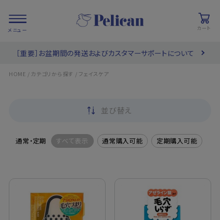
カート
［重要］お盆期間の発送およびカスタマーサポートについて
会員登録/
お気に入り
カート
ログイン
/
/
HOME
カテゴリから探す
フェイスケア
検索
並び替え
PRODUCTS
/ 商品を探す
通常・定期
すべて表示
通常購入可能
定期購入可能
COLLECTIONS
/ ブランド一覧