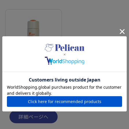
【一部店舗限定】ピーズル
ーツ 米ぬか酵素洗顔パウ
ダー
¥2,970
（税込）
詳細ページへ