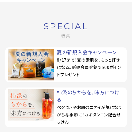
定期購入
SPECIAL
特集
お問い合わせ
ペリカン石鹸について
夏の新規入会キャンペーン
8/17まで！夏の素肌を、もっと好き
ご利用案内
になる。新規会員登録で500ポイン
トプレゼント
よくあるご質問
柿渋のちからを、味方につけ
会員登録でお得
る
ベタつきやお肌のニオイが気になり
NEWS一覧
がちな季節に！カキタンニン配合せ
っけん
利用規約