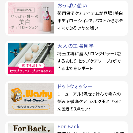
おっぱい想い
薬用保湿ケアアイテムが登場！美白
ボディローションで、バストからボデ
ィまでぷるツヤな潤い
大人の工場見学
埼玉工場に潜入！ロングセラー『恋
するおしり ヒップケアソープ』がで
きるまでをレポート
ドットウォッシー
リニューアル！泥せっけんで毛穴の
悩みを徹底ケア。シルク玉とせっけ
ん置きの3点セット
For Back