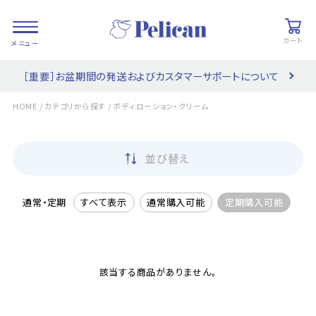
カート
［重要］お盆期間の発送およびカスタマーサポートについて
会員登録/
お気に入り
カート
ログイン
/
/
HOME
カテゴリから探す
ボディローション・クリーム
検索
並び替え
PRODUCTS
/ 商品を探す
通常・定期
すべて表示
通常購入可能
定期購入可能
COLLECTIONS
/ ブランド一覧
該当する商品がありません。