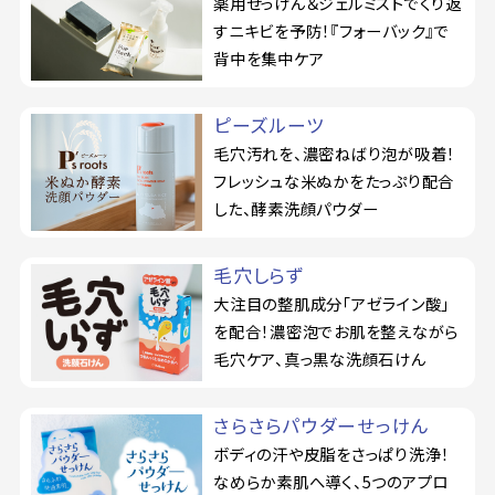
薬用せっけん＆ジェルミストでくり返
すニキビを予防！『フォーバック』で
背中を集中ケア
ピーズルーツ
毛穴汚れを、濃密ねばり泡が吸着！
フレッシュな米ぬかをたっぷり配合
した、酵素洗顔パウダー
毛穴しらず
大注目の整肌成分「アゼライン酸」
を配合！濃密泡でお肌を整えながら
毛穴ケア、真っ黒な洗顔石けん
さらさらパウダーせっけん
ボディの汗や皮脂をさっぱり洗浄！
なめらか素肌へ導く、5つのアプロ